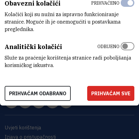
Obavezni kolačići
PRIHVAĆENO
Kolačići koji su nužni za ispravno funkcioniranje
stranice. Moguće ih je onemogućiti u postavkama
preglednika.
Analitički kolačići
ODBIJENO
Služe za praćenje korištenja stranice radi poboljšanja
INSTITUT RUĐER BOŠKOVIĆ
korisničkog iskustva.
Bijenička cesta 54, 10000 Zagreb
KONTAKTIRAJTE NAS
PRIHVAĆAM ODABRANO
PRIHVAĆAM SVE
Uvjeti korištenja
Izjava o pristupačnosti