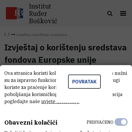
Institut
Ruđer
Bošković
Izvještaj o korištenju sredstava...
Izvještaj o korištenju sredstava
fondova Europske unije
Ova stranica koristi kolačiće. Neki od tih kolačića nužni
Izvještaj o korištenju sredstava
su za ispravno funkcioniranje stranice, dok se drugi
(364,4 kB)
POVRATAK
fondova Europske unije
koriste za praćenje korištenja stranice radi
poboljšanja korisničkog iskustva. Za više informacija
pogledajte naše
uvjete korištenja
.
Obavezni kolačići
PRIHVAĆENO