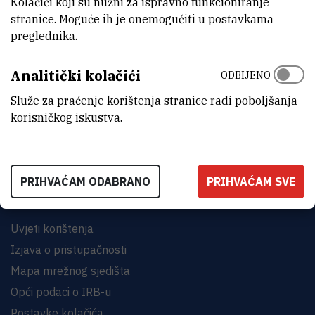
Kolačići koji su nužni za ispravno funkcioniranje
stranice. Moguće ih je onemogućiti u postavkama
preglednika.
Analitički kolačići
ODBIJENO
INSTITUT RUĐER BOŠKOVIĆ
Bijenička cesta 54, 10000 Zagreb
Služe za praćenje korištenja stranice radi poboljšanja
korisničkog iskustva.
KONTAKTIRAJTE NAS
PRIHVAĆAM ODABRANO
PRIHVAĆAM SVE
Uvjeti korištenja
Izjava o pristupačnosti
Mapa mrežnog sjedišta
Opći podaci o IRB-u
Postavke kolačića