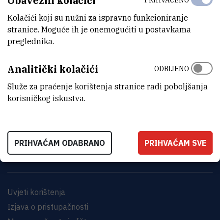
Obavezni kolačići
Kolačići koji su nužni za ispravno funkcioniranje
stranice. Moguće ih je onemogućiti u postavkama
preglednika.
Analitički kolačići
ODBIJENO
Služe za praćenje korištenja stranice radi poboljšanja
INSTITUT RUĐER BOŠKOVIĆ
korisničkog iskustva.
Bijenička cesta 54, 10000 Zagreb
KONTAKTIRAJTE NAS
PRIHVAĆAM ODABRANO
PRIHVAĆAM SVE
Uvjeti korištenja
Izjava o pristupačnosti