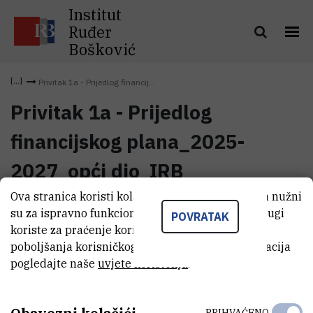
Institut
Ruđer
Bošković
Privitak 1a - Prijedlog financij...
Privitak 1a - Prijedlog
financijskog plana_2025-
2027_opći dio_IRB
Ova stranica koristi kolačiće. Neki od tih kolačića nužni
Privitak 1a - Prijedlog
su za ispravno funkcioniranje stranice, dok se drugi
POVRATAK
financijskog plana_2025-
(1,3 MB)
koriste za praćenje korištenja stranice radi
2027_opći dio_IRB
poboljšanja korisničkog iskustva. Za više informacija
pogledajte naše
uvjete korištenja
.
PRIHVAĆENO