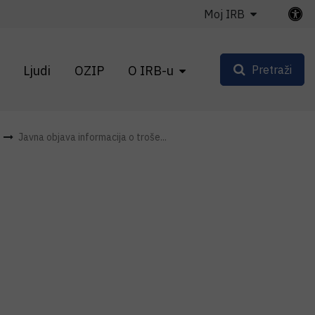
Moj IRB
Ljudi
OZIP
O IRB-u
Pretraži
Javna objava informacija o troše...