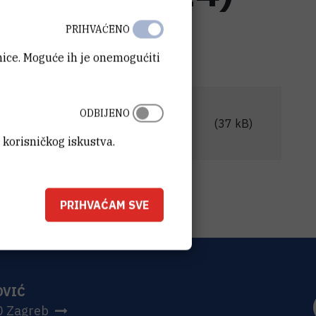
PRIHVAĆENO
anice. Moguće ih je onemogućiti
ODBIJENO
u proračunskih sredstava (travanj
(37 kB)
 korisničkog iskustva.
PRIHVAĆAM SVE
OVIĆ
0 Zagreb