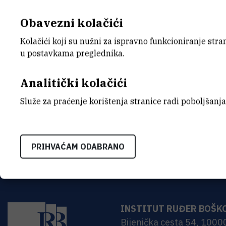
Obavezni kolačići
Datum objave: 16.5.2024.
Kolačići koji su nužni za ispravno funkcioniranje str
u postavkama preglednika.
Analitički kolačići
Javna objava informacija o trošenj
2024)
Služe za praćenje korištenja stranice radi poboljšanja
PRIHVAĆAM ODABRANO
INSTITUT RUĐER BOŠK
Bijenička cesta 54, 1000