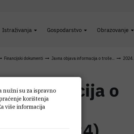
Istraživanja
Gospodarstvo
Obrazovanje
Financijski dokumenti
Javna objava informacija o troše...
2024.
a informacija o
ća nužni su za ispravno
 praćenje korištenja
oračunskih
Za više informacija
ravanj 2024)