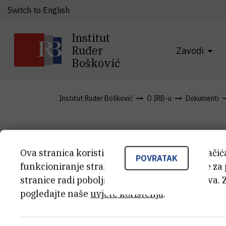
Switch to English
Institut
Ruđer
Zavodi
Bošković
Institut Ruđer Bošković
O IRB-u
Dokumenti
Javna objav
Ova stranica koristi kolačiće. Neki od tih kolači
POVRATAK
funkcioniranje stranice, dok se drugi koriste za
trošenju pr
stranice radi poboljšanja korisničkog iskustva. 
pogledajte naše
uvjete korištenja
.
sredstava (t