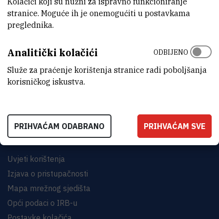
Kolačići koji su nužni za ispravno funkcioniranje
stranice. Moguće ih je onemogućiti u postavkama
preglednika.
Analitički kolačići
ODBIJENO
INSTITUT RUĐER BOŠKOVIĆ
Bijenička cesta 54, 10000 Zagreb
Služe za praćenje korištenja stranice radi poboljšanja
korisničkog iskustva.
KONTAKTIRAJTE NAS
PRIHVAĆAM ODABRANO
PRIHVAĆAM SVE
Uvjeti korištenja
Izjava o pristupačnosti
Mapa mrežnog sjedišta
Opći podaci o IRB-u
Postavke kolačića