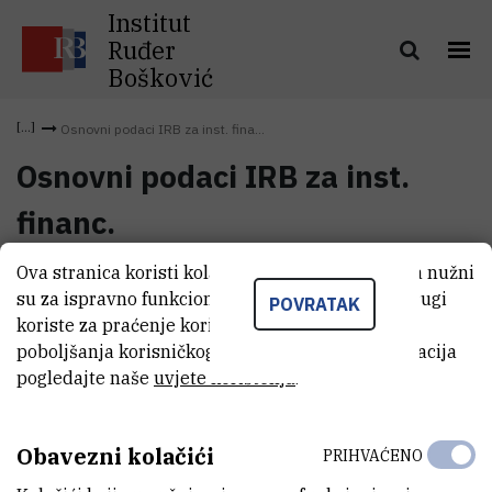
Institut
Ruđer
Bošković
Osnovni podaci IRB za inst. fina...
Osnovni podaci IRB za inst.
financ.
Ova stranica koristi kolačiće. Neki od tih kolačića nužni
Osnovni podaci IRB za inst.
su za ispravno funkcioniranje stranice, dok se drugi
(107,4 kB)
POVRATAK
financ.
koriste za praćenje korištenja stranice radi
poboljšanja korisničkog iskustva. Za više informacija
pogledajte naše
uvjete korištenja
.
Obavezni kolačići
PRIHVAĆENO