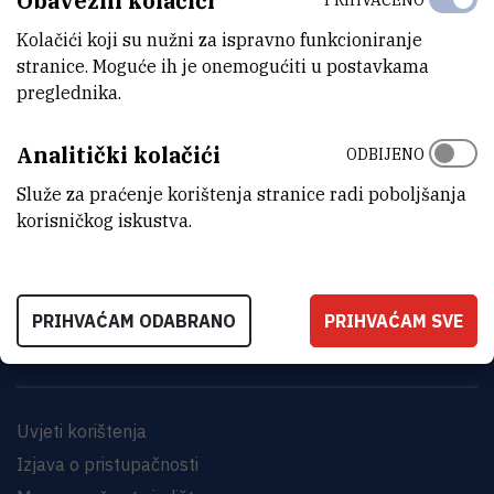
Obavezni kolačići
Kolačići koji su nužni za ispravno funkcioniranje
stranice. Moguće ih je onemogućiti u postavkama
preglednika.
Analitički kolačići
ODBIJENO
Služe za praćenje korištenja stranice radi poboljšanja
INSTITUT RUĐER BOŠKOVIĆ
korisničkog iskustva.
Bijenička cesta 54, 10000 Zagreb
KONTAKTIRAJTE NAS
PRIHVAĆAM ODABRANO
PRIHVAĆAM SVE
Uvjeti korištenja
Izjava o pristupačnosti