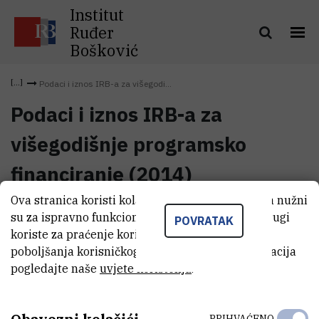
Institut
Ruđer
Bošković
Podaci i iznos IRB-a za višegodi...
Podaci i iznos IRB-a za
višegodišnje programsko
financiranje (2014)
Ova stranica koristi kolačiće. Neki od tih kolačića nužni
Podaci i iznos IRB-a za
su za ispravno funkcioniranje stranice, dok se drugi
POVRATAK
višegodišnje programsko
(161,8 kB)
koriste za praćenje korištenja stranice radi
financiranje (2014)
poboljšanja korisničkog iskustva. Za više informacija
pogledajte naše
uvjete korištenja
.
PRIHVAĆENO