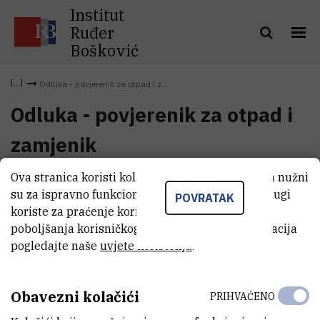
Institut
Ruđer
Bošković
Odluka - povjerenik za otpad i z...
Odluka - povjerenik za otpad i
zamjenik
Ova stranica koristi kolačiće. Neki od tih kolačića nužni
Odluka - povjerenik za otpad i
su za ispravno funkcioniranje stranice, dok se drugi
(504,4 kB)
POVRATAK
zamjenik
koriste za praćenje korištenja stranice radi
poboljšanja korisničkog iskustva. Za više informacija
pogledajte naše
uvjete korištenja
.
Obavezni kolačići
PRIHVAĆENO