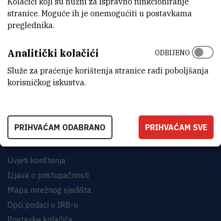
Kolačići koji su nužni za ispravno funkcioniranje
stranice. Moguće ih je onemogućiti u postavkama
preglednika.
Analitički kolačići
ODBIJENO
INSTITUT RUĐER BOŠKOVIĆ
Bijenička cesta 54, 10000 Zagreb
Služe za praćenje korištenja stranice radi poboljšanja
korisničkog iskustva.
KONTAKTIRAJTE NAS
PRIHVAĆAM ODABRANO
PRIHVAĆAM SVE
Uvjeti korištenja
Izjava o pristupačnosti
Mapa mrežnog sjedišta
Opći podaci o IRB-u
Postavke kolačića