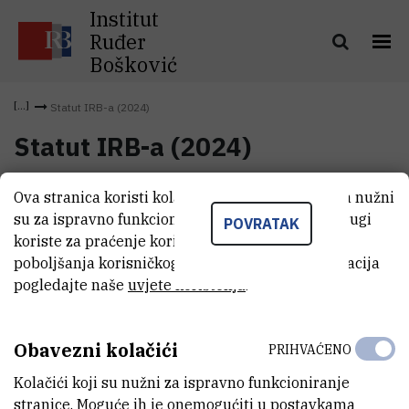
Institut
Ruđer
Bošković
Statut IRB-a (2024)
Statut IRB-a (2024)
Ova stranica koristi kolačiće. Neki od tih kolačića nužni
Statut IRB-a (2024)
(1 MB)
su za ispravno funkcioniranje stranice, dok se drugi
POVRATAK
koriste za praćenje korištenja stranice radi
poboljšanja korisničkog iskustva. Za više informacija
pogledajte naše
uvjete korištenja
.
Obavezni kolačići
PRIHVAĆENO
Kolačići koji su nužni za ispravno funkcioniranje
stranice. Moguće ih je onemogućiti u postavkama