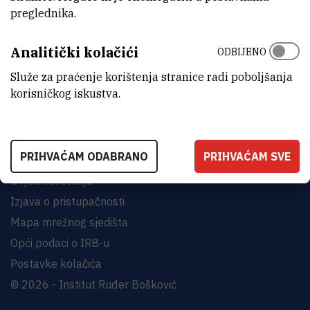
preglednika.
INSTITUT RUĐER BOŠKOVIĆ
Analitički kolačići
Bijenička cesta 54, 10000 Zagreb
ODBIJENO
KONTAKTIRAJTE NAS
Služe za praćenje korištenja stranice radi poboljšanja
korisničkog iskustva.
PRIHVAĆAM ODABRANO
PRIHVAĆAM SVE
Uvjeti korištenja
Izjava o pristupačnosti
Mapa mrežnog sjedišta
Opći podaci o IRB-u
Postavke kolačića
© 2026 - Institut Ruđer Bošković