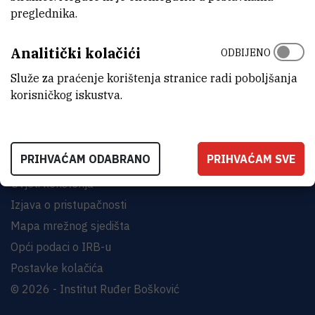
preglednika.
INSTITUT RUĐER BOŠKOVIĆ
Analitički kolačići
Bijenička cesta 54, 10000 Zagreb
ODBIJENO
KONTAKTIRAJTE NAS
Služe za praćenje korištenja stranice radi poboljšanja
korisničkog iskustva.
PRIHVAĆAM ODABRANO
PRIHVAĆAM SVE
Uvjeti korištenja
Izjava o pristupačnosti
Mapa mrežnog sjedišta
Opći podaci o IRB-u
Postavke kolačića
© 2026 - Institut Ruđer Bošković