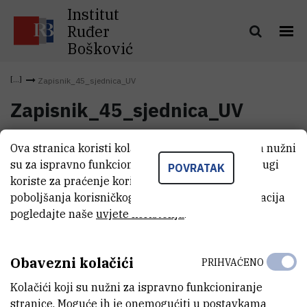
Institut
Ruđer
Bošković
Zapisnik_45_sjednica_UV
Zapisnik_45_sjednica_UV
Ova stranica koristi kolačiće. Neki od tih kolačića nužni
Zapisnik_45_sjednica_UV
(5,4 MB)
su za ispravno funkcioniranje stranice, dok se drugi
POVRATAK
koriste za praćenje korištenja stranice radi
poboljšanja korisničkog iskustva. Za više informacija
pogledajte naše
uvjete korištenja
.
Obavezni kolačići
PRIHVAĆENO
Kolačići koji su nužni za ispravno funkcioniranje
stranice. Moguće ih je onemogućiti u postavkama