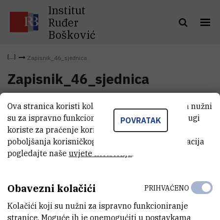
Institut
Ruđer
Bošković
Zapisnik_46_sjednica
Zapisnik_46_sjednica
Ova stranica koristi kolačiće. Neki od tih kolačića nužni
Zapisnik_46_sjednica
(6,3 MB)
su za ispravno funkcioniranje stranice, dok se drugi
POVRATAK
koriste za praćenje korištenja stranice radi
poboljšanja korisničkog iskustva. Za više informacija
pogledajte naše
uvjete korištenja
.
Obavezni kolačići
PRIHVAĆENO
Kolačići koji su nužni za ispravno funkcioniranje
stranice. Moguće ih je onemogućiti u postavkama