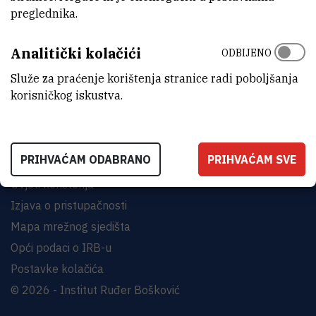
preglednika.
INSTITUT RUĐER BOŠKOVIĆ
Analitički kolačići
Bijenička cesta 54, 10000 Zagreb
ODBIJENO
KONTAKTIRAJTE NAS
Služe za praćenje korištenja stranice radi poboljšanja
korisničkog iskustva.
PRIHVAĆAM ODABRANO
PRIHVAĆAM SVE
Uvjeti korištenja
Izjava o pristupačnosti
Mapa mrežnog sjedišta
Opći podaci o IRB-u
Postavke kolačića
© 2026 - Institut Ruđer Bošković