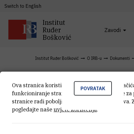
Switch to English
Institut
Ruđer
Zavodi
Bošković
Institut Ruđer Bošković
O IRB-u
Dokumenti
uv10
Ova stranica koristi kolačiće. Neki od tih kolači
POVRATAK
funkcioniranje stranice, dok se drugi koriste za
stranice radi poboljšanja korisničkog iskustva. 
pogledajte naše
uvjete korištenja
.
uv10
(202,4 kB)