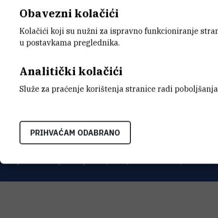
Obavezni kolačići
Kolačići koji su nužni za ispravno funkcioniranje str
u postavkama preglednika.
Analitički kolačići
INSTITUT RUĐER BOŠK
Služe za praćenje korištenja stranice radi poboljšanja
Bijenička cesta 54, 1000
KONTAKTIRAJTE NAS
PRIHVAĆAM ODABRANO
Uvjeti korištenja
Izjava o pristupačnosti
Mapa mrežnog