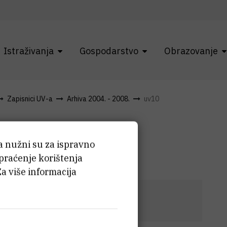
Istraživanja
Gospodarstvo
Obrazovanje
Zapisnici UV-a
Arhiva 2004. - 2008.
uv10
ća nužni su za ispravno
 praćenje korištenja
Za više informacija