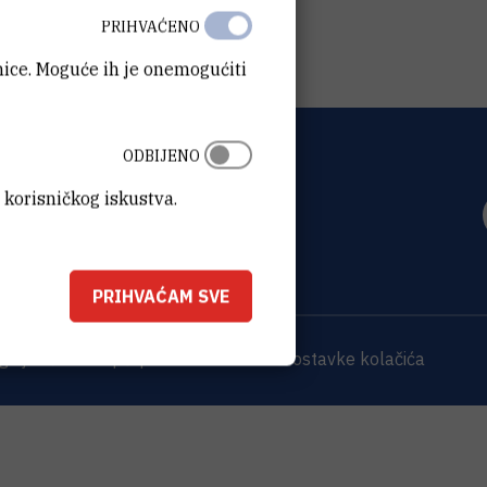
PRIHVAĆENO
anice. Moguće ih je onemogućiti
ODBIJENO
OVIĆ
 korisničkog iskustva.
0 Zagreb
PRIHVAĆAM SVE
 sjedišta
Opći podaci o IRB-u
Postavke kolačića