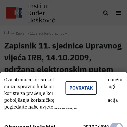
Institut
Ruđer
Bošković
Zapisnik 11. sjednice Upravnog v...
Zapisnik 11. sjednice Upravnog
vijeća IRB, 14.10.2009,
održana elektronskim putem
Ova stranica koristi kolačiće. Neki od tih kolačića nužni
Zapisnik 11. sjednice Upravnog
su za ispravno funkcioniranje stranice, dok se drugi
POVRATAK
vijeća IRB, 14.10.2009, održana
(130,9 kB)
koriste za praćenje korištenja stranice radi
elektronskim putem
poboljšanja korisničkog iskustva. Za više informacija
pogledajte naše
uvjete korištenja
.
PRIHVAĆENO