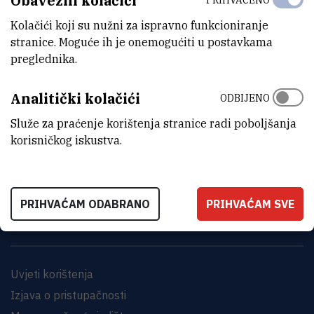
Obavezni kolačići
Kolačići koji su nužni za ispravno funkcioniranje
stranice. Moguće ih je onemogućiti u postavkama
preglednika.
Analitički kolačići
ODBIJENO
Služe za praćenje korištenja stranice radi poboljšanja
INSTITUT RUĐER BOŠKOVIĆ
korisničkog iskustva.
Bijenička cesta 54, 10000 Zagreb
KONTAKTIRAJTE NAS
PRIHVAĆAM ODABRANO
PRIHVAĆAM SVE
Uvjeti korištenja
Izjava o pristupačnosti