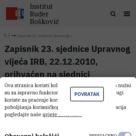
Institut
Ruđer
Bošković
Zapisnik 23. sjednice Upravnog v...
Zapisnik 23. sjednice Upravnog
vijeća IRB, 22.12.2010,
prihvaćen na sjednici
Ova stranica koristi kolačiće. Neki od tih kolačića nužni
Zapisnik 23. sjednice Upravnog
su za ispravno funkcioniranje stranice, dok se drugi
POVRATAK
vijeća IRB, 22.12.2010, prihvaćen
(2,5 MB)
koriste za praćenje korištenja stranice radi
na sjednici
poboljšanja korisničkog iskustva. Za više informacija
pogledajte naše
uvjete korištenja
.
PRIHVAĆENO