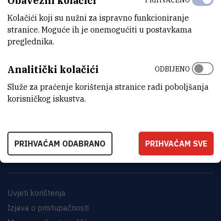
Obavezni kolačići
Kolačići koji su nužni za ispravno funkcioniranje
stranice. Moguće ih je onemogućiti u postavkama
preglednika.
Analitički kolačići
ODBIJENO
Služe za praćenje korištenja stranice radi poboljšanja
INSTITUT RUĐER BOŠKOVIĆ
korisničkog iskustva.
Bijenička cesta 54, 10000 Zagreb
KONTAKTIRAJTE NAS
PRIHVAĆAM ODABRANO
PRIHVAĆAM SVE
Uvjeti korištenja
Izjava o pristupačnosti