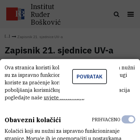
Institut
Ruđer
Bošković
Zapisnik 21. sjednice UV-a
Zapisnik 21. sjednice UV-a
Ova stranica koristi kolačiće. Neki od tih kolačića nužni
Zapisnik 21. sjednice UV-a
(2,4 MB)
su za ispravno funkcioniranje stranice, dok se drugi
POVRATAK
koriste za praćenje korištenja stranice radi
poboljšanja korisničkog iskustva. Za više informacija
pogledajte naše
uvjete korištenja
.
Obavezni kolačići
PRIHVAĆENO
Kolačići koji su nužni za ispravno funkcioniranje
stranice. Moguće ih je onemogućiti u postavkama