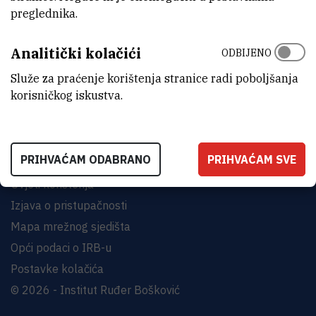
preglednika.
INSTITUT RUĐER BOŠKOVIĆ
Analitički kolačići
Bijenička cesta 54, 10000 Zagreb
ODBIJENO
KONTAKTIRAJTE NAS
Služe za praćenje korištenja stranice radi poboljšanja
korisničkog iskustva.
PRIHVAĆAM ODABRANO
PRIHVAĆAM SVE
Uvjeti korištenja
Izjava o pristupačnosti
Mapa mrežnog sjedišta
Opći podaci o IRB-u
Postavke kolačića
© 2026 - Institut Ruđer Bošković