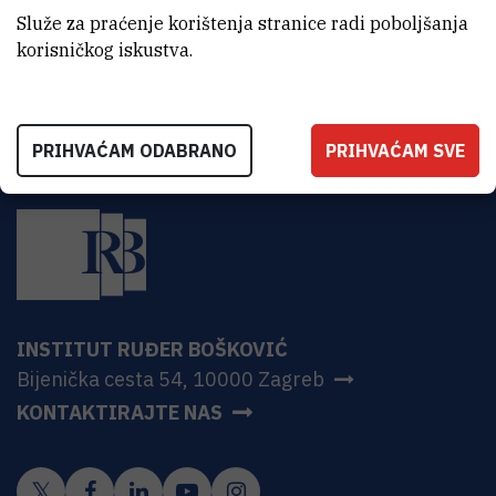
Zapisnik 24. sjednice UV-a
Služe za praćenje korištenja stranice radi poboljšanja
PDF
3,5 MB
korisničkog iskustva.
PRIHVAĆAM ODABRANO
PRIHVAĆAM SVE
INSTITUT RUĐER BOŠKOVIĆ
Bijenička cesta 54, 10000 Zagreb
KONTAKTIRAJTE NAS