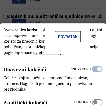
Zapisnik 28. elektroničke sjednice UV-a
PDF
1,1 MB
Ova stranica koristi kolačiće. Neki od tih kolačića nužni
su za ispravno funkcioniranje stranice, dok se drugi
POVRATAK
Zapisnik 27. sjednice UV-a
koriste za praćenje korištenja stranice radi
PDF
2,6 MB
poboljšanja korisničkog iskustva. Za više informacija
pogledajte naše
uvjete korištenja
.
Zapisnik 26. sjednice UV-a
Obavezni kolačići
PDF
3,4 MB
PRIHVAĆENO
Kolačići koji su nužni za ispravno funkcioniranje
stranice. Moguće ih je onemogućiti u postavkama
Zapisnik 25. elektroničke sjednice UV-a
preglednika.
PDF
475 kB
Analitički kolačići
ODBIJENO