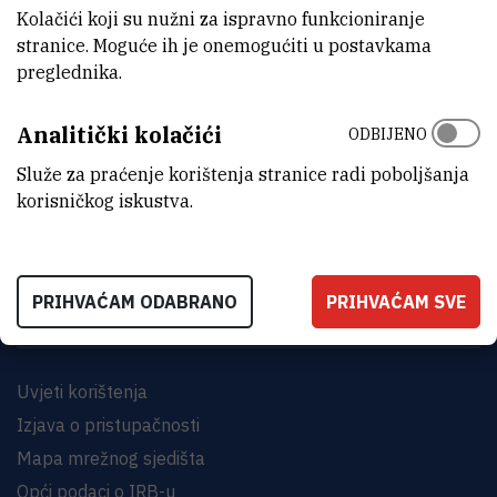
Kolačići koji su nužni za ispravno funkcioniranje
stranice. Moguće ih je onemogućiti u postavkama
preglednika.
Analitički kolačići
ODBIJENO
INSTITUT RUĐER BOŠKOVIĆ
Služe za praćenje korištenja stranice radi poboljšanja
Bijenička cesta 54, 10000 Zagreb
korisničkog iskustva.
KONTAKTIRAJTE NAS
PRIHVAĆAM ODABRANO
PRIHVAĆAM SVE
Uvjeti korištenja
Izjava o pristupačnosti
Mapa mrežnog sjedišta
Opći podaci o IRB-u