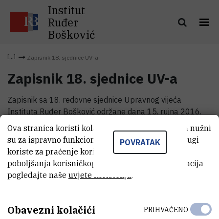
Institut
Ruđer
Bošković
Zapisnik 18. sjednice UV-a
Zapisnik 18. sjednice UV-a
Zapisnik sa 18. redovne sjednice Upravnog vijeća
Instituta Ruđer Bošković održane dana 15. rujna 2016.
godine.
Ova stranica koristi kolačiće. Neki od tih kolačića nužni
su za ispravno funkcioniranje stranice, dok se drugi
POVRATAK
koriste za praćenje korištenja stranice radi
Zapisnik 18. sjednice UV-a
(2,7 MB)
poboljšanja korisničkog iskustva. Za više informacija
pogledajte naše
uvjete korištenja
.
Obavezni kolačići
PRIHVAĆENO