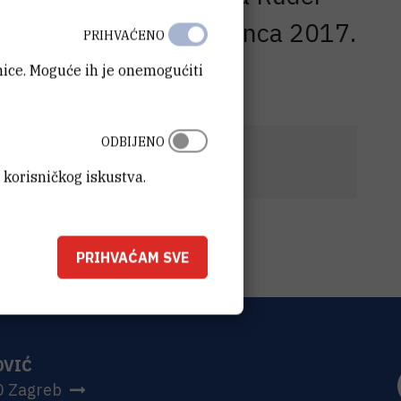
ničkim putem 29. prosinca 2017.
PRIHVAĆENO
anice. Moguće ih je onemogućiti
ODBIJENO
 UV
(531,6 kB)
 korisničkog iskustva.
PRIHVAĆAM SVE
OVIĆ
0 Zagreb