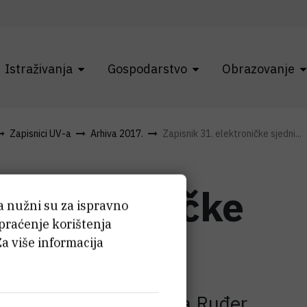
Istraživanja
Gospodarstvo
Obrazovanje
Zapisnici UV-a
Arhiva 2017.
Zapisnik 31. elektroničke sjedni...
 elektroničke
ća nužni su za ispravno
 praćenje korištenja
Za više informacija
ravnog vijeća Instituta Ruđer