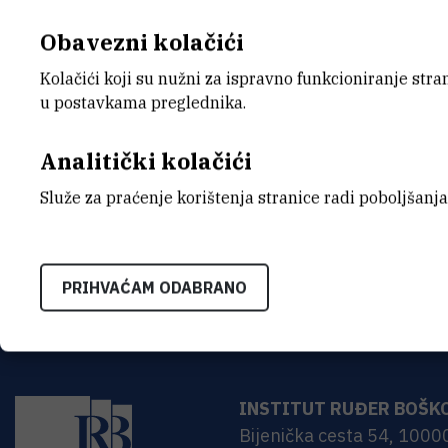
Bošković održane elektro
Obavezni kolačići
godine.
Kolačići koji su nužni za ispravno funkcioniranje str
u postavkama preglednika.
Analitički kolačići
Zapisnik 31. elektroničke sjednice
Služe za praćenje korištenja stranice radi poboljšanja
PRIHVAĆAM ODABRANO
INSTITUT RUĐER BOŠK
Bijenička cesta 54, 1000