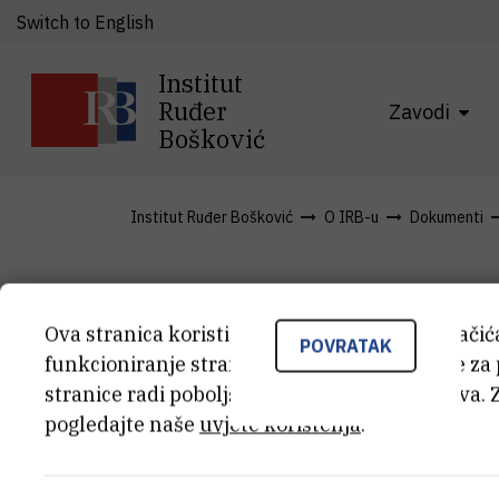
Switch to English
Institut
Ruđer
Zavodi
Bošković
Institut Ruđer Bošković
O IRB-u
Dokumenti
Zapisnik 31.
Ova stranica koristi kolačiće. Neki od tih kolači
POVRATAK
funkcioniranje stranice, dok se drugi koriste za
sjednice UV
stranice radi poboljšanja korisničkog iskustva. 
pogledajte naše
uvjete korištenja
.
Zapisnik s 31. sjednice Up