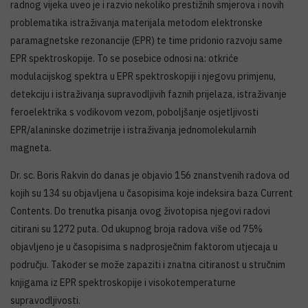
radnog vijeka uveo je i razvio nekoliko prestižnih smjerova i novih
problematika istraživanja materijala metodom elektronske
paramagnetske rezonancije (EPR) te time pridonio razvoju same
EPR spektroskopije. To se posebice odnosi na: otkriće
modulacijskog spektra u EPR spektroskopiji i njegovu primjenu,
detekciju i istraživanja supravodljivih faznih prijelaza, istraživanje
feroelektrika s vodikovom vezom, poboljšanje osjetljivosti
EPR/alaninske dozimetrije i istraživanja jednomolekularnih
magneta.
Dr. sc. Boris Rakvin do danas je objavio 156 znanstvenih radova od
kojih su 134 su objavljena u časopisima koje indeksira baza Current
Contents. Do trenutka pisanja ovog životopisa njegovi radovi
citirani su 1272 puta. Od ukupnog broja radova više od 75%
objavljeno je u časopisima s nadprosječnim faktorom utjecaja u
području. Također se može zapaziti i znatna citiranost u stručnim
knjigama iz EPR spektroskopije i visokotemperaturne
supravodljivosti.