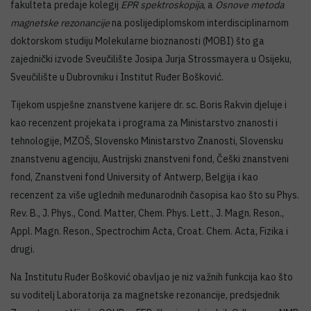
fakulteta predaje kolegij
EPR spektroskopija
, a
Osnove metoda
magnetske rezonancije
na poslijediplomskom interdisciplinarnom
doktorskom studiju Molekularne bioznanosti (MOBI) što ga
zajednički izvode Sveučilište Josipa Jurja Strossmayera u Osijeku,
Sveučilište u Dubrovniku i Institut Ruđer Bošković.
Tijekom uspješne znanstvene karijere dr. sc. Boris Rakvin djeluje i
kao recenzent projekata i programa za Ministarstvo znanosti i
tehnologije, MZOŠ, Slovensko Ministarstvo Znanosti, Slovensku
znanstvenu agenciju, Austrijski znanstveni fond, Češki znanstveni
fond, Znanstveni fond University of Antwerp, Belgija i kao
recenzent za više uglednih međunarodnih časopisa kao što su Phys.
Rev. B., J. Phys., Cond. Matter, Chem. Phys. Lett., J. Magn. Reson.,
Appl. Magn. Reson., Spectrochim Acta, Croat. Chem. Acta, Fizika i
drugi.
Na Institutu Ruđer Bošković obavljao je niz važnih funkcija kao što
su voditelj Laboratorija za magnetske rezonancije, predsjednik