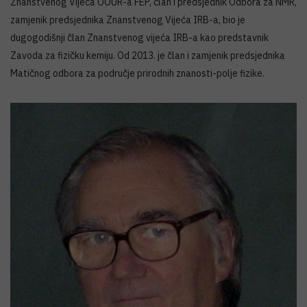
Znanstvenog Vijeća OOUR-a FEP, član i predsjednik Odbora za NMR,
zamjenik predsjednika Znanstvenog Vijeća IRB-a, bio je
dugogodišnji član Znanstvenog vijeća IRB-a kao predstavnik
Zavoda za fizičku kemiju. Od 2013. je član i zamjenik predsjednika
Matičnog odbora za područje prirodnih znanosti-polje fizike.