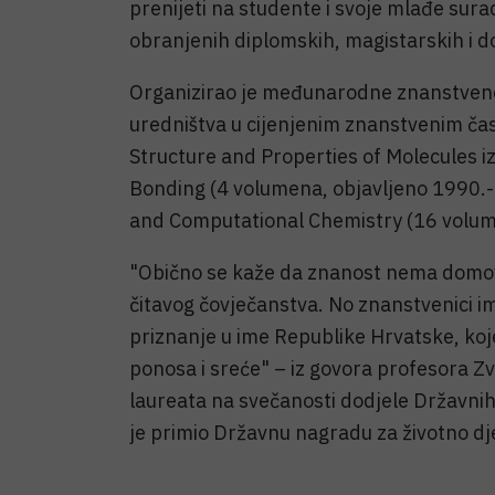
prenijeti na studente i svoje mlađe sura
obranjenih diplomskih, magistarskih i d
Organizirao je međunarodne znanstvene k
uredništva u cijenjenim znanstvenim časo
Structure and Properties of Molecules i
Bonding (4 volumena, objavljeno 1990.-91
and Computational Chemistry (16 volum
"Obično se kaže da znanost nema domovin
čitavog čovječanstva. No znanstvenici i
priznanje u ime Republike Hrvatske, koj
ponosa i sreće" – iz govora profesora Z
laureata na svečanosti dodjele Državni
je primio Državnu nagradu za životno dj