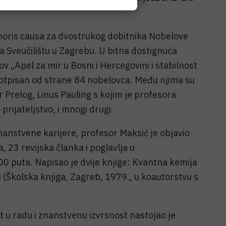
oris causa za dvostrukog dobitnika Nobelove
 Sveučilištu u Zagrebu. U bitna dostignuća
 „Apel za mir u Bosni i Hercegovini i stabilnost
potpisan od strane 84 nobelovca. Među njima su
 Prelog, Linus Pauling s kojim je profesora
rijateljstvo, i mnogi drugi.
anstvene karijere, profesor Maksić je objavio
, 23 revijska članka i poglavlja u
00 puta. Napisao je dvije knjige: Kvantna kemija
ji (Školska knjiga, Zagreb, 1979., u koautorstvu s
t u radu i znanstvenu izvrsnost nastojao je