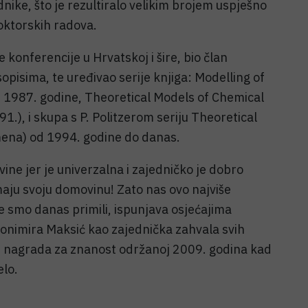
dnike, što je rezultiralo velikim brojem uspješno
oktorskih radova.
onferencije u Hrvatskoj i šire, bio član
pisima, te uređivao serije knjiga: Modelling of
z 1987. godine, Theoretical Models of Chemical
.), i skupa s P. Politzerom seriju Theoretical
ena) od 1994. godine do danas.
e jer je univerzalna i zajedničko je dobro
maju svoju domovinu! Zato nas ovo najviše
e smo danas primili, ispunjava osjećajima
vonimira Maksić kao zajednička zahvala svih
h nagrada za znanost održanoj 2009. godina kad
elo.