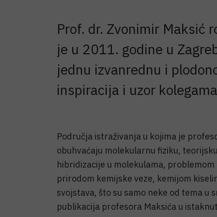
Prof. dr. Zvonimir Maksić 
je u 2011. godine u Zagreb
jednu izvanrednu i plodonos
inspiracija i uzor kolegam
Područja istraživanja u kojima je profes
obuhvaćaju molekularnu fiziku, teorijsk
hibridizacije u molekulama, problemom e
prirodom kemijske veze, kemijom kiselin
svojstava, što su samo neke od tema u s
publikacija profesora Maksića u istaknu