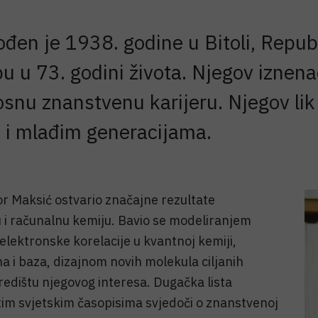
rođen je 1938. godine u Bitoli, Repu
u u 73. godini života. Njegov iznena
nu znanstvenu karijeru. Njegov lik i 
a i mlađim generacijama.
or Maksić ostvario značajne rezultate
u i računalnu kemiju. Bavio se modeliranjem
lektronske korelacije u kvantnoj kemiji,
a i baza, dizajnom novih molekula ciljanih
redištu njegovog interesa. Dugačka lista
tim svjetskim časopisima svjedoči o znanstvenoj