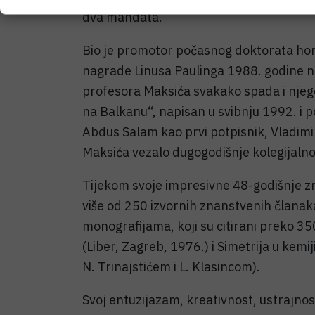
dva mandata.
Bio je promotor počasnog doktorata hon
nagrade Linusa Paulinga 1988. godine na
profesora Maksića svakako spada i njegov
na Balkanu“, napisan u svibnju 1992. i 
Abdus Salam kao prvi potpisnik, Vladimir
Maksića vezalo dugogodišnje kolegijalno p
Tijekom svoje impresivne 48-godišnje zn
više od 250 izvornih znanstvenih članaka
monografijama, koji su citirani preko 35
(Liber, Zagreb, 1976.) i Simetrija u kemi
N. Trinajstićem i L. Klasincom).
Svoj entuzijazam, kreativnost, ustrajnos