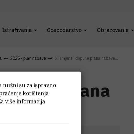
Istraživanja
Gospodarstvo
Obrazovanje
a
2025 - plan nabave
6. izmjene i dopune plana nabave...
i dopune plana
ća nužni su za ispravno
 praćenje korištenja
Za više informacija
5.