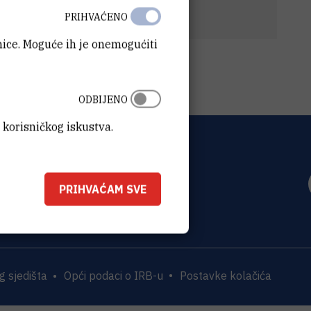
2025.
(105,7 kB)
PRIHVAĆENO
anice. Moguće ih je onemogućiti
ODBIJENO
 korisničkog iskustva.
OVIĆ
0 Zagreb
PRIHVAĆAM SVE
 sjedišta
Opći podaci o IRB-u
Postavke kolačića