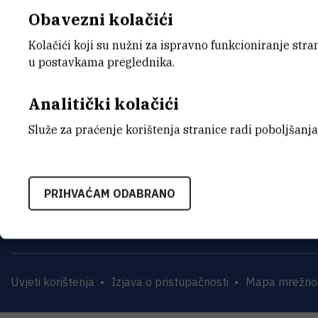
6. izmjene i dopune plana nabave 
Obavezni kolačići
Kolačići koji su nužni za ispravno funkcioniranje str
u postavkama preglednika.
Analitički kolačići
Služe za praćenje korištenja stranice radi poboljšanja
INSTITUT RUĐER BOŠK
Bijenička cesta 54, 1000
PRIHVAĆAM ODABRANO
KONTAKTIRAJTE NAS
Uvjeti korištenja
Izjava o pristupačnosti
Mapa mrežnog