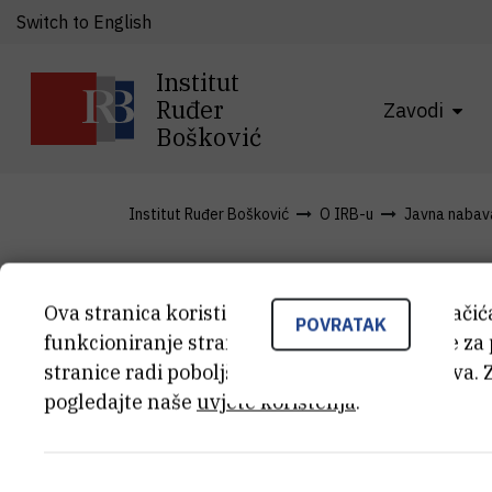
Switch to English
Institut
Ruđer
Zavodi
Bošković
Institut Ruđer Bošković
O IRB-u
Javna nabav
6. izmjene 
Ova stranica koristi kolačiće. Neki od tih kolači
POVRATAK
funkcioniranje stranice, dok se drugi koriste za
stranice radi poboljšanja korisničkog iskustva. 
nabave 202
pogledajte naše
uvjete korištenja
.