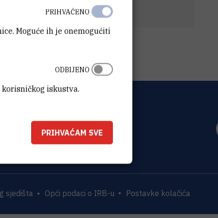
 2018.
(138,8 kB)
PRIHVAĆENO
anice. Moguće ih je onemogućiti
ODBIJENO
 korisničkog iskustva.
OVIĆ
0 Zagreb
PRIHVAĆAM SVE
 sjedišta
Opći podaci o IRB-u
Postavke kolačića