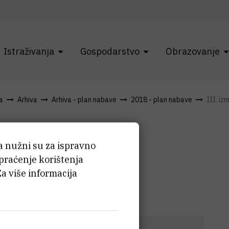
Istraživanja
Gospodarstvo
Obrazovanje
a
Arhiva
Arhiva - plan nabave
2018 - plan nabave
III. iz
 i dopune
ća nužni su za ispravno
 praćenje korištenja
Za više informacija
e 2018.