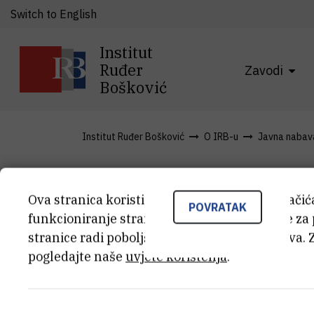
Switch to English
Institut
Ruđer
Zavodi
Bošković
Institut Ruđer Bošković
O IRB-u
Javna nabav
III. izmjene
Ova stranica koristi kolačiće. Neki od tih kolači
POVRATAK
funkcioniranje stranice, dok se drugi koriste za
stranice radi poboljšanja korisničkog iskustva. 
plana nabav
pogledajte naše
uvjete korištenja
.