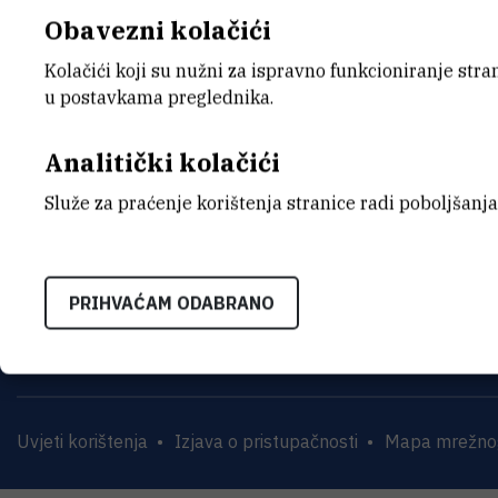
III. izmjene i dopune plana nabave
Obavezni kolačići
Kolačići koji su nužni za ispravno funkcioniranje str
u postavkama preglednika.
Analitički kolačići
Služe za praćenje korištenja stranice radi poboljšanja
INSTITUT RUĐER BOŠK
Bijenička cesta 54, 1000
PRIHVAĆAM ODABRANO
KONTAKTIRAJTE NAS
Uvjeti korištenja
Izjava o pristupačnosti
Mapa mrežnog