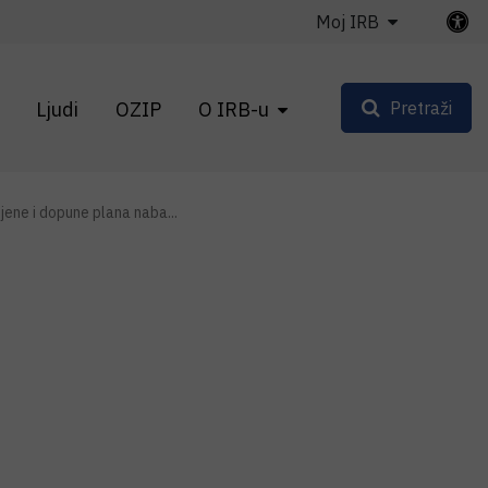
Moj IRB
Ljudi
OZIP
O IRB-u
Pretraži
mjene i dopune plana naba...