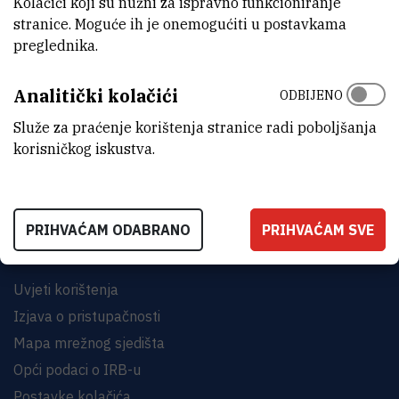
Kolačići koji su nužni za ispravno funkcioniranje
stranice. Moguće ih je onemogućiti u postavkama
preglednika.
Analitički kolačići
ODBIJENO
INSTITUT RUĐER BOŠKOVIĆ
Bijenička cesta 54, 10000 Zagreb
Služe za praćenje korištenja stranice radi poboljšanja
korisničkog iskustva.
KONTAKTIRAJTE NAS
PRIHVAĆAM ODABRANO
PRIHVAĆAM SVE
Uvjeti korištenja
Izjava o pristupačnosti
Mapa mrežnog sjedišta
Opći podaci o IRB-u
Postavke kolačića