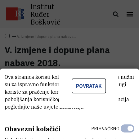
Institut
Ruđer
Bošković
V. izmjene i dopune plana nabave...
V. izmjene i dopune plana
nabave 2018.
Ova stranica koristi kolačiće. Neki od tih kolačića nužni
V. izmjene i dopune plana nabave
su za ispravno funkcioniranje stranice, dok se drugi
(132,2 kB)
POVRATAK
2018.
koriste za praćenje korištenja stranice radi
poboljšanja korisničkog iskustva. Za više informacija
pogledajte naše
uvjete korištenja
.
Obavezni kolačići
PRIHVAĆENO