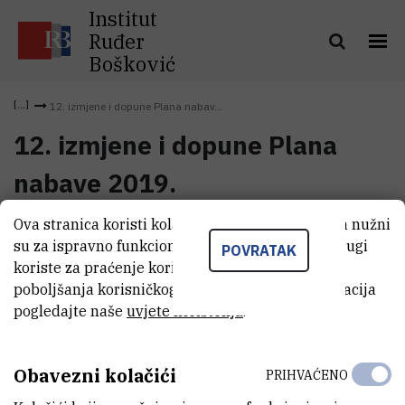
Institut
Ruđer
Bošković
12. izmjene i dopune Plana nabav...
12. izmjene i dopune Plana
nabave 2019.
Ova stranica koristi kolačiće. Neki od tih kolačića nužni
12. izmjene i dopune Plana
su za ispravno funkcioniranje stranice, dok se drugi
(963,3 kB)
POVRATAK
nabave 2019.
koriste za praćenje korištenja stranice radi
poboljšanja korisničkog iskustva. Za više informacija
pogledajte naše
uvjete korištenja
.
Obavezni kolačići
PRIHVAĆENO