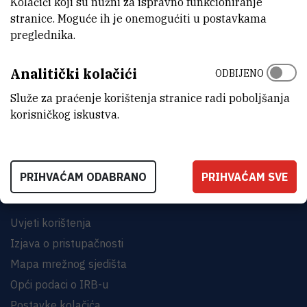
Kolačići koji su nužni za ispravno funkcioniranje
stranice. Moguće ih je onemogućiti u postavkama
preglednika.
Analitički kolačići
ODBIJENO
INSTITUT RUĐER BOŠKOVIĆ
Bijenička cesta 54, 10000 Zagreb
Služe za praćenje korištenja stranice radi poboljšanja
korisničkog iskustva.
KONTAKTIRAJTE NAS
PRIHVAĆAM ODABRANO
PRIHVAĆAM SVE
Uvjeti korištenja
Izjava o pristupačnosti
Mapa mrežnog sjedišta
Opći podaci o IRB-u
Postavke kolačića