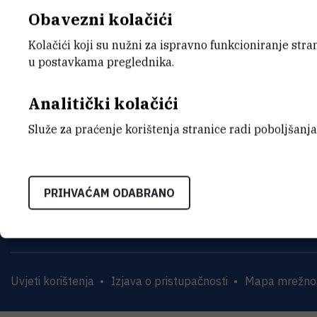
9. izmjene i dopune plana nabave 
Obavezni kolačići
Kolačići koji su nužni za ispravno funkcioniranje str
u postavkama preglednika.
Analitički kolačići
Služe za praćenje korištenja stranice radi poboljšanja
INSTITUT RUĐER BOŠK
Bijenička cesta 54, 1000
PRIHVAĆAM ODABRANO
KONTAKTIRAJTE NAS
Uvjeti korištenja
Izjava o pristupačnosti
Mapa mrežnog