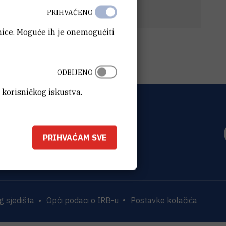
2020.
(278,7 kB)
PRIHVAĆENO
anice. Moguće ih je onemogućiti
ODBIJENO
 korisničkog iskustva.
OVIĆ
0 Zagreb
PRIHVAĆAM SVE
 sjedišta
Opći podaci o IRB-u
Postavke kolačića