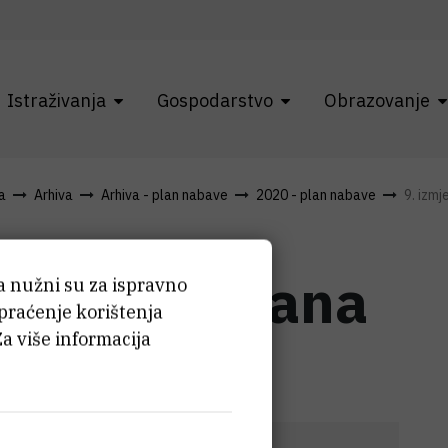
Istraživanja
Gospodarstvo
Obrazovanje
a
Arhiva
Arhiva - plan nabave
2020 - plan nabave
9. izmj
i dopune plana
ća nužni su za ispravno
 praćenje korištenja
Za više informacija
0.