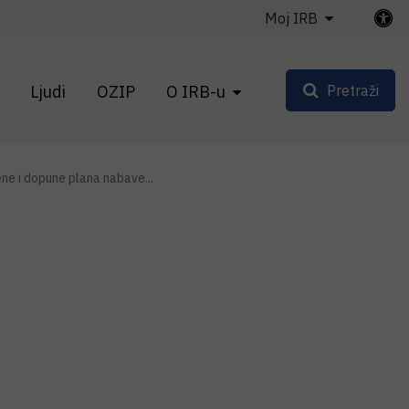
Moj IRB
Ljudi
OZIP
O IRB-u
Pretraži
ene i dopune plana nabave...