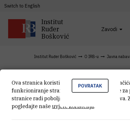
Switch to English
Institut
Ruđer
Zavodi
Bošković
Institut Ruđer Bošković
O IRB-u
Javna nabav
9. izmjene 
Ova stranica koristi kolačiće. Neki od tih kolači
POVRATAK
funkcioniranje stranice, dok se drugi koriste za
stranice radi poboljšanja korisničkog iskustva. 
nabave 202
pogledajte naše
uvjete korištenja
.