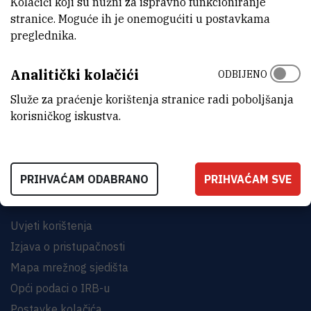
Kolačići koji su nužni za ispravno funkcioniranje
stranice. Moguće ih je onemogućiti u postavkama
preglednika.
Analitički kolačići
ODBIJENO
INSTITUT RUĐER BOŠKOVIĆ
Bijenička cesta 54, 10000 Zagreb
Služe za praćenje korištenja stranice radi poboljšanja
korisničkog iskustva.
KONTAKTIRAJTE NAS
PRIHVAĆAM ODABRANO
PRIHVAĆAM SVE
Uvjeti korištenja
Izjava o pristupačnosti
Mapa mrežnog sjedišta
Opći podaci o IRB-u
Postavke kolačića