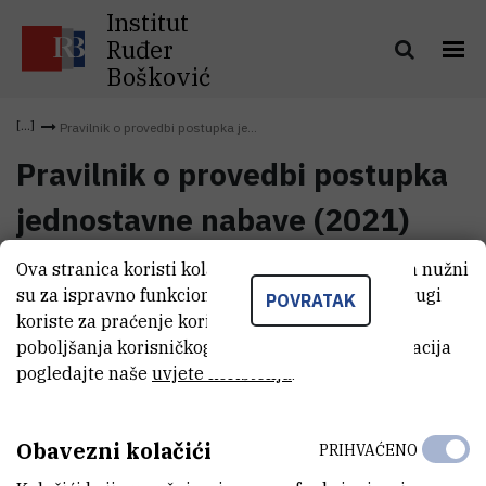
Institut
Ruđer
Bošković
Pravilnik o provedbi postupka je...
Pravilnik o provedbi postupka
jednostavne nabave (2021)
Ova stranica koristi kolačiće. Neki od tih kolačića nužni
Pravilnik o provedbi postupka
su za ispravno funkcioniranje stranice, dok se drugi
(3,6 MB)
POVRATAK
jednostavne nabave (2021)
koriste za praćenje korištenja stranice radi
poboljšanja korisničkog iskustva. Za više informacija
pogledajte naše
uvjete korištenja
.
Obavezni kolačići
PRIHVAĆENO