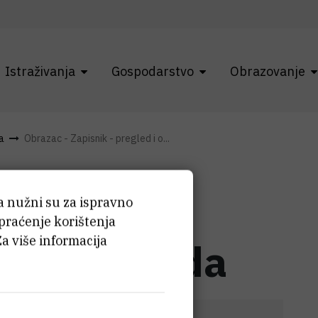
Istraživanja
Gospodarstvo
Obrazovanje
a
Obrazac - Zapisnik - pregled i o...
pisnik -
ća nužni su za ispravno
 praćenje korištenja
Za više informacija
cjena ponuda