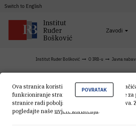
Switch to English
Institut
Ruđer
Zavodi
Bošković
Institut Ruđer Bošković
O IRB-u
Javna nabav
Obrazac - Za
Ova stranica koristi kolačiće. Neki od tih kolači
POVRATAK
funkcioniranje stranice, dok se drugi koriste za
stranice radi poboljšanja korisničkog iskustva. 
pregled i o
pogledajte naše
uvjete korištenja
.