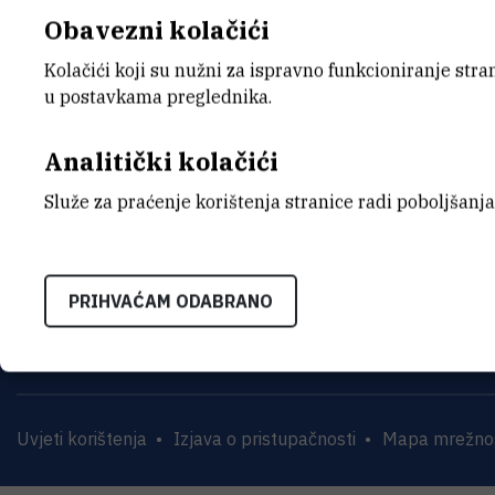
Obrazac - Zapisnik - pregled i ocj
Obavezni kolačići
Kolačići koji su nužni za ispravno funkcioniranje str
u postavkama preglednika.
Analitički kolačići
Služe za praćenje korištenja stranice radi poboljšanja
INSTITUT RUĐER BOŠK
Bijenička cesta 54, 1000
PRIHVAĆAM ODABRANO
KONTAKTIRAJTE NAS
Uvjeti korištenja
Izjava o pristupačnosti
Mapa mrežnog