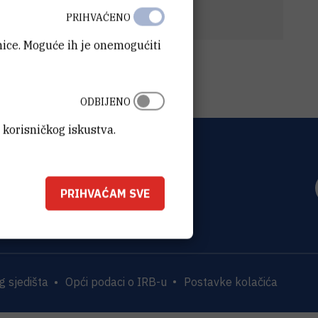
ena ponuda
(40 kB)
PRIHVAĆENO
anice. Moguće ih je onemogućiti
ODBIJENO
 korisničkog iskustva.
OVIĆ
0 Zagreb
PRIHVAĆAM SVE
 sjedišta
Opći podaci o IRB-u
Postavke kolačića