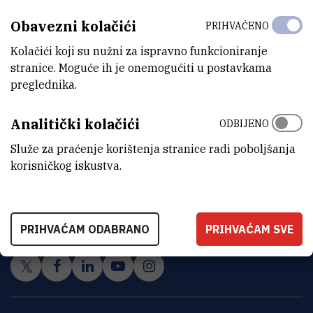
Obavezni kolačići
PRIHVAĆENO
Kolačići koji su nužni za ispravno funkcioniranje
stranice. Moguće ih je onemogućiti u postavkama
preglednika.
Analitički kolačići
ODBIJENO
Služe za praćenje korištenja stranice radi poboljšanja
korisničkog iskustva.
INSTITUT RUĐER BOŠKOVIĆ
Bijenička cesta 54, 10000 Zagreb
KONTAKTIRAJTE NAS
PRIHVAĆAM ODABRANO
PRIHVAĆAM SVE