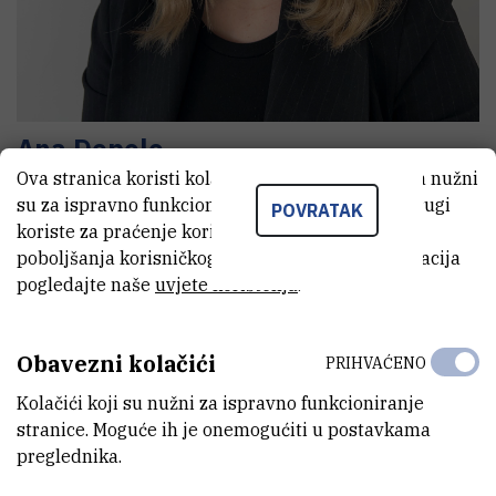
Ana
Depolo
Ova stranica koristi kolačiće. Neki od tih kolačića nužni
Asistent
su za ispravno funkcioniranje stranice, dok se drugi
POVRATAK
koriste za praćenje korištenja stranice radi
poboljšanja korisničkog iskustva. Za više informacija
E-MAIL
pogledajte naše
uvjete korištenja
.
adepolo@irb.hr
ZAVOD
Obavezni kolačići
PRIHVAĆENO
Zavod za istraživanje mora i okoliša
Kolačići koji su nužni za ispravno funkcioniranje
LABORATORIJ
stranice. Moguće ih je onemogućiti u postavkama
Laboratorij za biogeokemiju mora i atmosfere
preglednika.
ADRESA