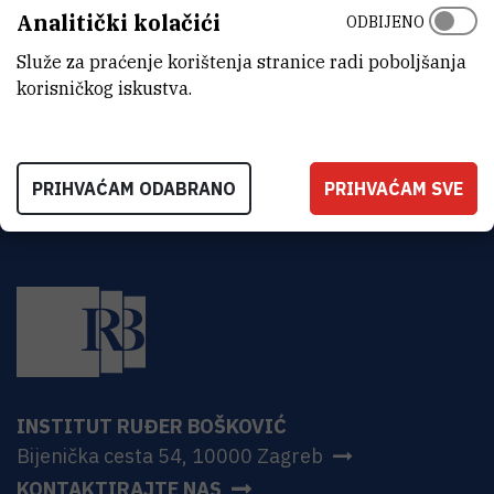
Analitički kolačići
Institut Ruđer Bošković
ODBIJENO
Bijenička 54
HR-10000 Zagreb
Služe za praćenje korištenja stranice radi poboljšanja
korisničkog iskustva.
PRIHVAĆAM ODABRANO
PRIHVAĆAM SVE
INSTITUT RUĐER BOŠKOVIĆ
Bijenička cesta 54, 10000 Zagreb
KONTAKTIRAJTE NAS