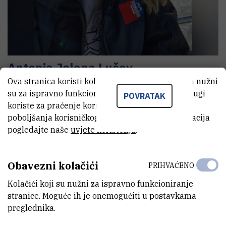
Antonia Jelena
Lučev
Ova stranica koristi kolačiće. Neki od tih kolačića nužni
Suradnik na projektu
su za ispravno funkcioniranje stranice, dok se drugi
POVRATAK
koriste za praćenje korištenja stranice radi
poboljšanja korisničkog iskustva. Za više informacija
E-MAIL
pogledajte naše
uvjete korištenja
.
alucev@irb.hr
ZAVOD
Obavezni kolačići
PRIHVAĆENO
Zavod za istraživanje mora i okoliša
Kolačići koji su nužni za ispravno funkcioniranje
LABORATORIJ
stranice. Moguće ih je onemogućiti u postavkama
Laboratorij za fizičku kemiju tragova
preglednika.
ADRESA