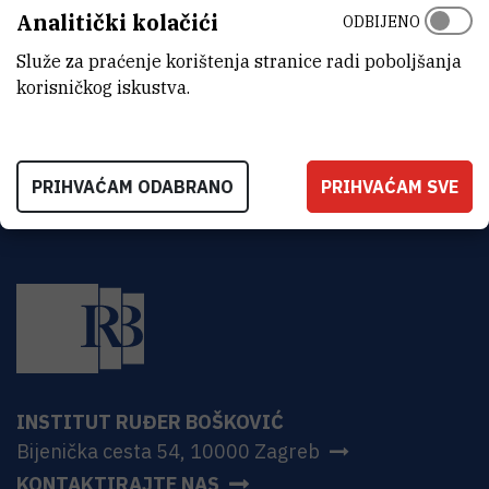
Analitički kolačići
Institut Ruđer Bošković
ODBIJENO
Bijenička 54
HR-10000 Zagreb
Služe za praćenje korištenja stranice radi poboljšanja
korisničkog iskustva.
PRIHVAĆAM ODABRANO
PRIHVAĆAM SVE
INSTITUT RUĐER BOŠKOVIĆ
Bijenička cesta 54, 10000 Zagreb
KONTAKTIRAJTE NAS