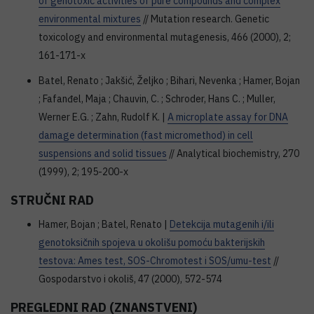
of genotoxic activities of pure compounds and complex
environmental mixtures
// Mutation research. Genetic
toxicology and environmental mutagenesis, 466 (2000), 2;
161-171-x
Batel, Renato ; Jakšić, Željko ; Bihari, Nevenka ; Hamer, Bojan
; Fafanđel, Maja ; Chauvin, C. ; Schroder, Hans C. ; Muller,
Werner E.G. ; Zahn, Rudolf K. |
A microplate assay for DNA
damage determination (fast micromethod) in cell
suspensions and solid tissues
// Analytical biochemistry, 270
(1999), 2; 195-200-x
STRUČNI RAD
Hamer, Bojan ; Batel, Renato |
Detekcija mutagenih i/ili
genotoksičnih spojeva u okolišu pomoću bakterijskih
testova: Ames test, SOS-Chromotest i SOS/umu-test
//
Gospodarstvo i okoliš, 47 (2000), 572-574
PREGLEDNI RAD (ZNANSTVENI)