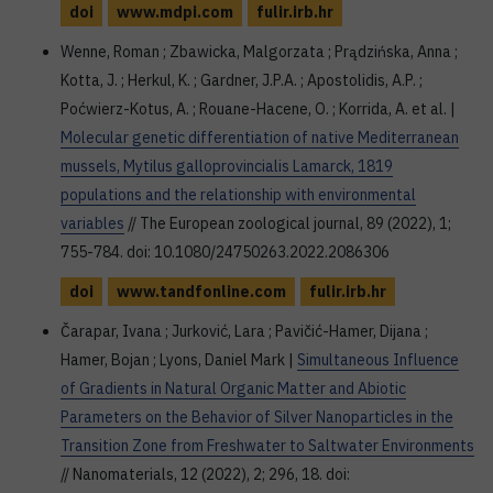
doi
www.mdpi.com
fulir.irb.hr
Wenne, Roman ; Zbawicka, Malgorzata ; Prądzińska, Anna ;
Kotta, J. ; Herkul, K. ; Gardner, J.P.A. ; Apostolidis, A.P. ;
Poćwierz-Kotus, A. ; Rouane-Hacene, O. ; Korrida, A. et al. |
Molecular genetic differentiation of native Mediterranean
mussels, Mytilus galloprovincialis Lamarck, 1819
populations and the relationship with environmental
variables
// The European zoological journal, 89 (2022), 1;
755-784. doi: 10.1080/24750263.2022.2086306
doi
www.tandfonline.com
fulir.irb.hr
Čarapar, Ivana ; Jurković, Lara ; Pavičić-Hamer, Dijana ;
Hamer, Bojan ; Lyons, Daniel Mark |
Simultaneous Influence
of Gradients in Natural Organic Matter and Abiotic
Parameters on the Behavior of Silver Nanoparticles in the
Transition Zone from Freshwater to Saltwater Environments
// Nanomaterials, 12 (2022), 2; 296, 18. doi: