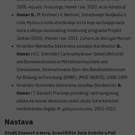
2008.
Aquatic Toxicology
; Hamer i sur. 2010.
Acta Adriatica
)
Hamer B.
, M. Korlević i V. Nerlović, Istraživanje školjkaša iz
roda
Mytilus
u svrhu utvrđivanja vrsta koje nastanjuju naše
more u sklopu nacionalnog monitoring programa Projekt
Jadran (2010). (Hamer i sur. 2011.
Cahiers de Biologie Marine
)
Hrvatsko-Njemačka bilateralna suradnja (kordinatori:
B.
Hamer
i H.C. Schröder) Carboanhydrase-Gehalt/Aktivität
und Biomineralisation in Mittelmeermuscheln und
Schwämmen, Internationales Büro des Bundesministerium
fur Bildung un Forschung (BMBF), (MOE 08/R55), 2008-2009.
Hrvatsko-Slovenska bilateralna suradnja (kordinatori:
B.
Hamer
i T. Kanduč) Praćenje prirodnog i antropogenog
učinka na morski ekosustav uzduž obale Istre koristeći
mediteransku dagnju
M. galloprovincialis.
2012-2013.
Nastava
Studij Znanost o moru, Sveučilište Jurja Dobrile u Puli