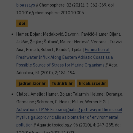
bioassays
// Chemosphere, 82 (2011), 3; 362-369. doi:
10.1016/j.chemosphere.2010.10.005
doi
Hamer, Bojan ; Medaković, Davorin ; Pavičić-Hamer, Dijana ;
Jakšić, Željko ; Štifanić, Mauro ; Nerlović, Vedrana ; Travizi,
Ana ; Precali, Robert ; Kanduč, Tjaša |
Estimation of
Freshwater Influx Along Eastern Adriatic Coast as a
Possible Source of Stress for Marine Organisms
// Acta
Adriatica, 51 (2010), 2; 181-194
jadran.izor.hr
fulir.irb.hr
hrcak.srce.hr
Châtel, Amelie ; Hamer, Bojan ; Talarmin, Helene ; Dorange,
Germaine ; Schröder, C. Heinz ; Müller, Werner E.G. |
Activation of MAP kinase signaling pathway in the mussel
Mytilus galloprovincialis as biomarker of environmental
pollution
// Aquatic toxicology, 96 (2010), 4; 247-255. doi:
10.1016/j.aquatox.2009.11.002