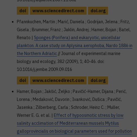
doi
www.sciencedirect.com
doi.org
Pfannkuchen, Martin ; Marić, Daniela ; Godrijan, Jelena ; Fritz,
Gisela ; Brummer, Franz ; Jaklin, Andrej ; Hamer, Bojan ; Batel,
Renato |
Sponges (Porifera) and eukaryotic, unicellular
plankton. A case study on Aplysina aerophoba, Nardo 1886 in
the Northern Adriatic
// Journal of experimental marine
biology and ecology, 382 (2009), 1; 40-46. doi:
10.1016/j.jembe.2009.09.016
doi
www.sciencedirect.com
doi.org
Hamer, Bojan ; Jakšić, Željko ; Pavičić-Hamer, Dijana ; Perić,
Lorena ; Medaković, Davorin ; Ivanković, Dušica ; Pavičić,
Jasenka ; Zilberberg, Carla ; Schroder, Heinz C. ; Muller,
Werner E. G. et al. |
Effect of hypoosmotic stress by low
salinity acclimation of Mediterranean mussels Mytilus
galloprovincialis on biological parameters used for pollution