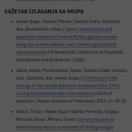
SAŽETAK IZLAGANJA SA SKUPA
Hamer, Bojan ; Korlević, Marino ; Durmiši, Emina ; Baričević,
Ana ; Besendorfer, Višnja |
Genetic identification and
population analyses of mussel Mytilus galloprovincialis
along the eastern Adriatic coast: heterozygote/hybrid
characterization
// International Conference on Polyploidy,
Hybridization and Biodiversity. | 2016
Jaklin, Andrej ; Pavičić Hamer, Dijana ; Durmiši, Emina ; Kovačić,
Ines ; Baričević, Ana ; Hamer, Bojan |
Contribution to the
ecology of the sponge Suberites domuncula (Olivi, 1792):
Cox1 gene population and colour analyses
// Book of
abstracts. | Koper: Univerza na Primorskem, 2015. str. 50-50
Smital, Tvrtko ; Hamer, Bojan ; Bakran-Petricioli, Tatjana ;
Petricioli, Donat ; Mlinarić, Damir |
Current practices in
environmental impact assessment of drilling and gas