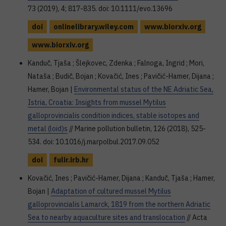
73 (2019), 4; 817-835. doi: 10.1111/evo.13696
doi
onlinelibrary.wiley.com
www.biorxiv.org
www.biorxiv.org
Kanduč, Tjaša ; Šlejkovec, Zdenka ; Falnoga, Ingrid ; Mori,
Nataša ; Budič, Bojan ; Kovačić, Ines ; Pavičić-Hamer, Dijana ;
Hamer, Bojan |
Environmental status of the NE Adriatic Sea,
Istria, Croatia: Insights from mussel Mytilus
galloprovincialis condition indices, stable isotopes and
metal (loid)s
// Marine pollution bulletin, 126 (2018), 525-
534. doi: 10.1016/j.marpolbul.2017.09.052
doi
fulir.irb.hr
Kovačić, Ines ; Pavičić-Hamer, Dijana ; Kanduč, Tjaša ; Hamer,
Bojan |
Adaptation of cultured mussel Mytilus
galloprovincialis Lamarck, 1819 from the northern Adriatic
Sea to nearby aquaculture sites and translocation
// Acta