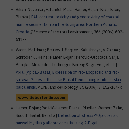
Bihari, Nevenka ; Fafanđel, Maja ; Hamer, Bojan ; Kralj-Bilen,
Blanka |
PAH content, toxicity and genotoxicity of coastal
marine sediments from the Rovinj area, Northern Adriatic,
Croatia
// Science of the total environment, 366 (2006), 602-
611-x
Wiens, Matthias ; Belikov, I. Sergey ; Kaluzhnaya, V. Oxana ;
Schröder, C. Heinz ; Hamer, Bojan ; Perovic-Ottstadt, Sanja ;
Borejko, Alexandra ; Luthringer, Béreng&egrave ; ; et al. |
Axial (Apical-Basal) Expression of Pro-apoptotic and Pro-
survival Genes in the Lake Baikal Demosponge Lubomirskia
baicalensis.
// DNA and cell biology, 25 (2006), 3; 152-164-x
www.liebertonline.com
Hamer, Bojan ; Pavičić-Hamer, Dijana ; Mueller, Werner ; Zahn,
Rudolf ; Batel, Renato |
Detection of stress-70 proteins of
mussel Mytilus galloprovincialis using 2-D gel