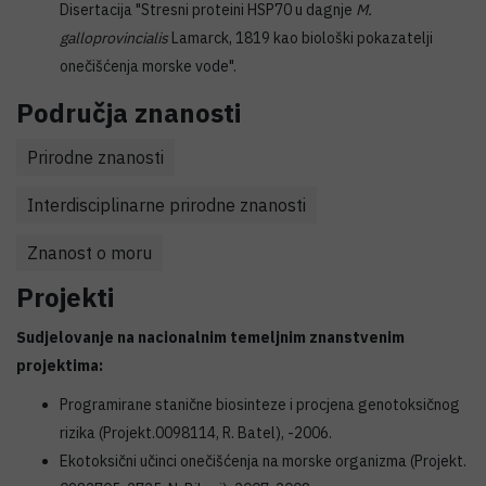
Disertacija "Stresni proteini HSP70 u dagnje
M.
galloprovincialis
Lamarck, 1819 kao biološki pokazatelji
onečišćenja morske vode".
Područja znanosti
Prirodne znanosti
Interdisciplinarne prirodne znanosti
Znanost o moru
Projekti
Sudjelovanje na nacionalnim temeljnim znanstvenim
projektima:
Programirane stanične biosinteze i procjena genotoksičnog
rizika (Projekt.0098114, R. Batel), -2006.
Ekotoksični učinci onečišćenja na morske organizma (Projekt.