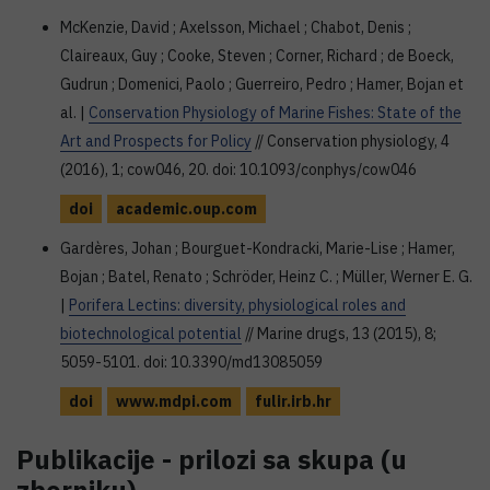
McKenzie, David ; Axelsson, Michael ; Chabot, Denis ;
Claireaux, Guy ; Cooke, Steven ; Corner, Richard ; de Boeck,
Gudrun ; Domenici, Paolo ; Guerreiro, Pedro ; Hamer, Bojan et
al. |
Conservation Physiology of Marine Fishes: State of the
Art and Prospects for Policy
// Conservation physiology, 4
(2016), 1; cow046, 20. doi: 10.1093/conphys/cow046
doi
academic.oup.com
Gardères, Johan ; Bourguet-Kondracki, Marie-Lise ; Hamer,
Bojan ; Batel, Renato ; Schröder, Heinz C. ; Müller, Werner E. G.
|
Porifera Lectins: diversity, physiological roles and
biotechnological potential
// Marine drugs, 13 (2015), 8;
5059-5101. doi: 10.3390/md13085059
doi
www.mdpi.com
fulir.irb.hr
Publikacije - prilozi sa skupa (u