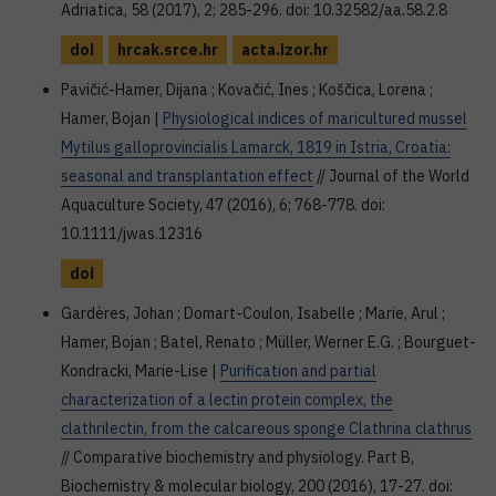
Adriatica, 58 (2017), 2; 285-296. doi: 10.32582/aa.58.2.8
doi
hrcak.srce.hr
acta.izor.hr
Pavičić-Hamer, Dijana ; Kovačić, Ines ; Koščica, Lorena ;
Hamer, Bojan |
Physiological indices of maricultured mussel
Mytilus galloprovincialis Lamarck, 1819 in Istria, Croatia:
seasonal and transplantation effect
// Journal of the World
Aquaculture Society, 47 (2016), 6; 768-778. doi:
10.1111/jwas.12316
doi
Gardères, Johan ; Domart-Coulon, Isabelle ; Marie, Arul ;
Hamer, Bojan ; Batel, Renato ; Müller, Werner E.G. ; Bourguet-
Kondracki, Marie-Lise |
Purification and partial
characterization of a lectin protein complex, the
clathrilectin, from the calcareous sponge Clathrina clathrus
// Comparative biochemistry and physiology. Part B,
Biochemistry & molecular biology, 200 (2016), 17-27. doi: