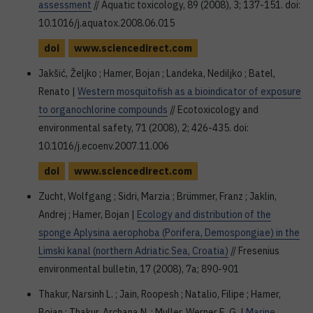
assessment
// Aquatic toxicology, 89 (2008), 3; 137-151. doi:
10.1016/j.aquatox.2008.06.015
doi
www.sciencedirect.com
Jakšić, Željko ; Hamer, Bojan ; Landeka, Nediljko ; Batel,
Renato |
Western mosquitofish as a bioindicator of exposure
to organochlorine compounds
// Ecotoxicology and
environmental safety, 71 (2008), 2; 426-435. doi:
10.1016/j.ecoenv.2007.11.006
doi
www.sciencedirect.com
Zucht, Wolfgang ; Sidri, Marzia ; Brümmer, Franz ; Jaklin,
Andrej ; Hamer, Bojan |
Ecology and distribution of the
sponge Aplysina aerophoba (Porifera, Demospongiae) in the
Limski kanal (northern Adriatic Sea, Croatia)
// Fresenius
environmental bulletin, 17 (2008), 7a; 890-901
Thakur, Narsinh L. ; Jain, Roopesh ; Natalio, Filipe ; Hamer,
Bojan ; Thakur, Archana N. ; Muller, Werner E. G. |
Marine