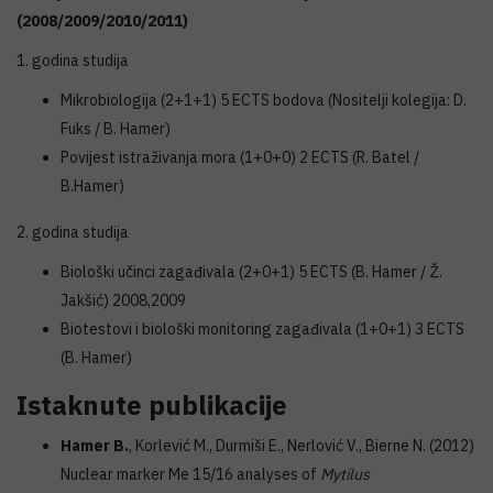
(2008/2009/2010/2011)
1. godina studija
Mikrobiologija (2+1+1) 5 ECTS bodova (Nositelji kolegija: D.
Fuks / B. Hamer)
Povijest istraživanja mora (1+0+0) 2 ECTS (R. Batel /
B.Hamer)
2. godina studija
Biološki učinci zagađivala (2+0+1) 5 ECTS (B. Hamer / Ž.
Jakšić) 2008,2009
Biotestovi i biološki monitoring zagađivala (1+0+1) 3 ECTS
(B. Hamer)
Istaknute publikacije
Hamer B.
, Korlević M., Durmiši E., Nerlović V., Bierne N. (2012)
Nuclear marker Me 15/16 analyses of
Mytilus