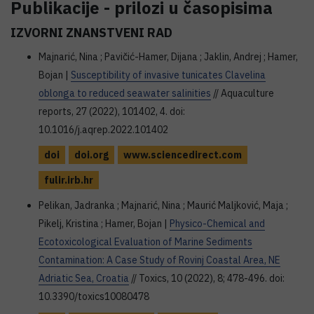
Publikacije - prilozi u časopisima
IZVORNI ZNANSTVENI RAD
Majnarić, Nina ; Pavičić-Hamer, Dijana ; Jaklin, Andrej ; Hamer,
Bojan |
Susceptibility of invasive tunicates Clavelina
oblonga to reduced seawater salinities
// Aquaculture
reports, 27 (2022), 101402, 4. doi:
10.1016/j.aqrep.2022.101402
doi
doi.org
www.sciencedirect.com
fulir.irb.hr
Pelikan, Jadranka ; Majnarić, Nina ; Maurić Maljković, Maja ;
Pikelj, Kristina ; Hamer, Bojan |
Physico-Chemical and
Ecotoxicological Evaluation of Marine Sediments
Contamination: A Case Study of Rovinj Coastal Area, NE
Adriatic Sea, Croatia
// Toxics, 10 (2022), 8; 478-496. doi:
10.3390/toxics10080478