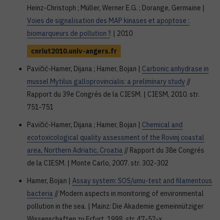
Heinz-Christoph ; Müller, Werner E.G. ; Dorange, Germaine |
Voies de signalisation des MAP kinases et apoptose :
biomarqueurs de pollution ?
. | 2010
cnriut2010.univ-angers.fr
Pavičić-Hamer, Dijana ; Hamer, Bojan |
Carbonic anhydrase in
mussel Mytilus galloprovincialis: a preliminary study
//
Rapport du 39e Congrés de la CIESM. | CIESM, 2010. str.
751-751
Pavičić-Hamer, Dijana ; Hamer, Bojan |
Chemical and
ecotoxicological quality assessment of the Rovinj coastal
area, Northern Adriatic, Croatia
// Rapport du 38e Congrés
de la CIESM. | Monte Carlo, 2007. str. 302-302
Hamer, Bojan |
Assay system: SOS/umu-test and filamentous
bacteria
// Modern aspects in monitoring of environmental
pollution in the sea. | Mainz: Die Akademie gemeinnütziger
Wissenschaften zu Erfurt, 1998. str. 47-52-x