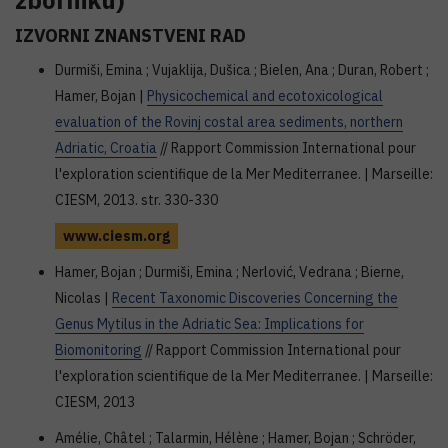
zborniku)
IZVORNI ZNANSTVENI RAD
Durmiši, Emina ; Vujaklija, Dušica ; Bielen, Ana ; Duran, Robert ;
Hamer, Bojan |
Physicochemical and ecotoxicological
evaluation of the Rovinj costal area sediments, northern
Adriatic, Croatia
// Rapport Commission International pour
l'exploration scientifique de la Mer Mediterranee. | Marseille:
CIESM, 2013. str. 330-330
www.ciesm.org
Hamer, Bojan ; Durmiši, Emina ; Nerlović, Vedrana ; Bierne,
Nicolas |
Recent Taxonomic Discoveries Concerning the
Genus Mytilus in the Adriatic Sea: Implications for
Biomonitoring
// Rapport Commission International pour
l'exploration scientifique de la Mer Mediterranee. | Marseille:
CIESM, 2013
Amélie, Châtel ; Talarmin, Hélène ; Hamer, Bojan ; Schröder,