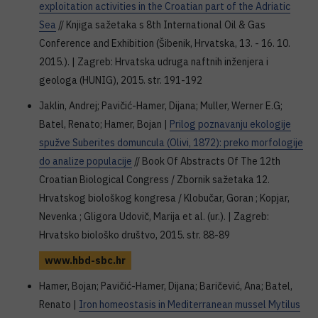
exploitation activities in the Croatian part of the Adriatic
Sea
// Knjiga sažetaka s 8th International Oil & Gas
Conference and Exhibition (Šibenik, Hrvatska, 13. - 16. 10.
2015.). | Zagreb: Hrvatska udruga naftnih inženjera i
geologa (HUNIG), 2015. str. 191-192
Jaklin, Andrej; Pavičić-Hamer, Dijana; Muller, Werner E.G;
Batel, Renato; Hamer, Bojan |
Prilog poznavanju ekologije
spužve Suberites domuncula (Olivi, 1872): preko morfologije
do analize populacije
// Book Of Abstracts Of The 12th
Croatian Biological Congress / Zbornik sažetaka 12.
Hrvatskog biološkog kongresa / Klobučar, Goran ; Kopjar,
Nevenka ; Gligora Udovič, Marija et al. (ur.). | Zagreb:
Hrvatsko biološko društvo, 2015. str. 88-89
www.hbd-sbc.hr
Hamer, Bojan; Pavičić-Hamer, Dijana; Baričević, Ana; Batel,
Renato |
Iron homeostasis in Mediterranean mussel Mytilus