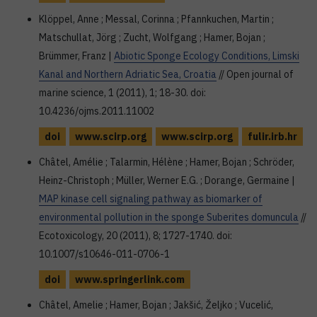
Klöppel, Anne ; Messal, Corinna ; Pfannkuchen, Martin ;
Matschullat, Jörg ; Zucht, Wolfgang ; Hamer, Bojan ;
Brümmer, Franz |
Abiotic Sponge Ecology Conditions, Limski
Kanal and Northern Adriatic Sea, Croatia
// Open journal of
marine science, 1 (2011), 1; 18-30. doi:
10.4236/ojms.2011.11002
doi
www.scirp.org
www.scirp.org
fulir.irb.hr
Châtel, Amélie ; Talarmin, Hélène ; Hamer, Bojan ; Schröder,
Heinz-Christoph ; Müller, Werner E.G. ; Dorange, Germaine |
MAP kinase cell signaling pathway as biomarker of
environmental pollution in the sponge Suberites domuncula
//
Ecotoxicology, 20 (2011), 8; 1727-1740. doi:
10.1007/s10646-011-0706-1
doi
www.springerlink.com
Châtel, Amelie ; Hamer, Bojan ; Jakšić, Željko ; Vucelić,