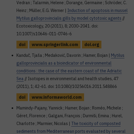
Vedran ; Talarmin, Helene ; Dorange, Germaine ; Schröder, C.
Heinz ; Müller, E.G. Werner |
Induction of apoptosis in mussel
Mytilus galloprovincialis gills by model cytotoxic agents
//
Ecotoxicology, 20 (2011), 8; 2030-2041. doi:
10.1007/s10646-011-0746-6
doi
www.springerlink.com
doi.org
Kanduč, Tjaša ; Medaković, Davorin ; Hamer, Bojan |
Mytilus
galloprovincialis as a bioindicator of environmental
conditions : the case of the eastern coast of the Adriatic
Sea
// Isotopes in environmental and health studies, 47
(2011), 1; 42-61. doi: 10.1080/10256016.2011.548866
doi
www.informaworld.com
Mamindy-Pajany, Yannick ; Hamer, Bojan ; Roméo, Michele ;
Géret, Florence ; Galgani, François ; Durmiši, Emina ; Hurel,
Charlotte ; Marmier, Nicolas |
The toxicity of composted
sediments from Mediterranean ports evaluated by several