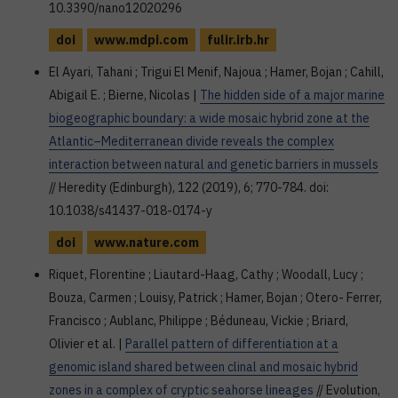
10.3390/nano12020296
doi
www.mdpi.com
fulir.irb.hr
El Ayari, Tahani ; Trigui El Menif, Najoua ; Hamer, Bojan ; Cahill,
Abigail E. ; Bierne, Nicolas |
The hidden side of a major marine
biogeographic boundary: a wide mosaic hybrid zone at the
Atlantic–Mediterranean divide reveals the complex
interaction between natural and genetic barriers in mussels
// Heredity (Edinburgh), 122 (2019), 6; 770-784. doi:
10.1038/s41437-018-0174-y
doi
www.nature.com
Riquet, Florentine ; Liautard-Haag, Cathy ; Woodall, Lucy ;
Bouza, Carmen ; Louisy, Patrick ; Hamer, Bojan ; Otero- Ferrer,
Francisco ; Aublanc, Philippe ; Béduneau, Vickie ; Briard,
Olivier et al. |
Parallel pattern of differentiation at a
genomic island shared between clinal and mosaic hybrid
zones in a complex of cryptic seahorse lineages
// Evolution,