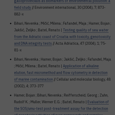
galloprovincialis as biomarkers of environmental pollution: a
field study
// Environment international, 30 (2004), 7; 873-
882-x
Bihari, Nevenka ; Mičić, Milena ; Fafanđel, Maja ; Hamer, Bojan ;
Jakšić, Željko ; Batel, Renato |
Testing quality of sea water
from the Adriatic coast of Croatia with toxicity, genotoxicity
and DNA integrity tests
// Acta Adriatica, 47 (2004), 1; 75-
81-x
Bihari, Nevenka ; Hamer, Bojan ; Jakšić, Željko ; Fafanđel, Maja
; Mičić, Milena ; Batel, Renato |
Application of alkaline
elution, fast micromethod and flow cytometry in detection
of marine contamination
// Cellular and molecular biology, 48
(2002), 4; 373-377
Hamer, Bojan ; Bihari, Nevenka ; Reifferscheid, Georg ; Zahn,
Rudolf K. ; Muller, Werner E.G. ; Batel, Renato |
Evaluation of
the SOS/umu-test post-treatment assay for the detection