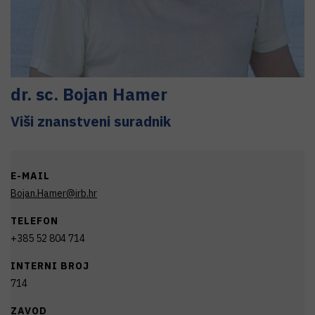
dr. sc.
Bojan
Hamer
Viši znanstveni suradnik
E-MAIL
Bojan.Hamer@irb.hr
TELEFON
+385 52 804 714
INTERNI BROJ
714
ZAVOD