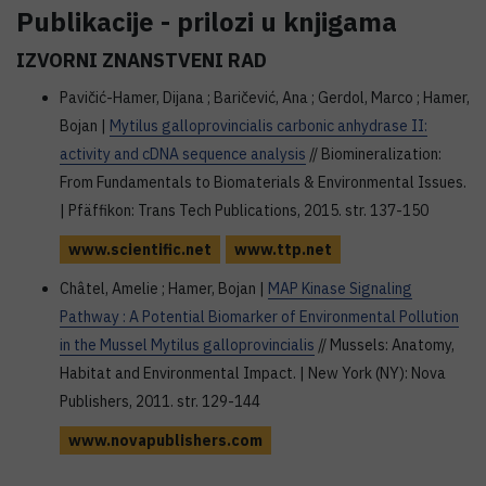
Publikacije - prilozi u knjigama
IZVORNI ZNANSTVENI RAD
Pavičić-Hamer, Dijana ; Baričević, Ana ; Gerdol, Marco ; Hamer,
Bojan |
Mytilus galloprovincialis carbonic anhydrase II:
activity and cDNA sequence analysis
// Biomineralization:
From Fundamentals to Biomaterials & Environmental Issues.
| Pfäffikon: Trans Tech Publications, 2015. str. 137-150
www.scientific.net
www.ttp.net
Châtel, Amelie ; Hamer, Bojan |
MAP Kinase Signaling
Pathway : A Potential Biomarker of Environmental Pollution
in the Mussel Mytilus galloprovincialis
// Mussels: Anatomy,
Habitat and Environmental Impact. | New York (NY): Nova
Publishers, 2011. str. 129-144
www.novapublishers.com