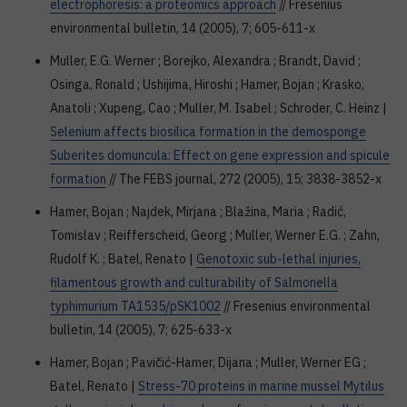
electrophoresis: a proteomics approach
// Fresenius
environmental bulletin, 14 (2005), 7; 605-611-x
Muller, E.G. Werner ; Borejko, Alexandra ; Brandt, David ;
Osinga, Ronald ; Ushijima, Hiroshi ; Hamer, Bojan ; Krasko,
Anatoli ; Xupeng, Cao ; Muller, M. Isabel ; Schroder, C. Heinz |
Selenium affects biosilica formation in the demosponge
Suberites domuncula: Effect on gene expression and spicule
formation
// The FEBS journal, 272 (2005), 15; 3838-3852-x
Hamer, Bojan ; Najdek, Mirjana ; Blažina, Maria ; Radić,
Tomislav ; Reifferscheid, Georg ; Muller, Werner E.G. ; Zahn,
Rudolf K. ; Batel, Renato |
Genotoxic sub-lethal injuries,
filamentous growth and culturability of Salmonella
typhimurium TA1535/pSK1002
// Fresenius environmental
bulletin, 14 (2005), 7; 625-633-x
Hamer, Bojan ; Pavičić-Hamer, Dijana ; Muller, Werner EG ;
Batel, Renato |
Stress-70 proteins in marine mussel Mytilus