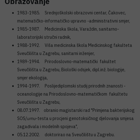
Obrazovanje
1983-1985. Srednjoškolski obrazovni centar, Čakovec,
matematičko-informatičko upravno -administrativni smjer,
1985-1987. Medicinska škola, Varaždin, sanitarno-
laboratorijski stručni radnik,
1988-1992. Viša medicinska škola Medicinskog fakulteta
Sveučilišta u Zagrebu, sanitarni inženjer,
1989-1994. Prirodoslovno-matematički fakultet
Sveučilišta u Zagrebu, Biološki odsjek, dipl.inž. biologije,
smjer ekologija,
1994-1997. Poslijediplomski studij prirodnih znanosti -
oceanologije na Prirodoslovno-matematičkom fakultetu
Sveučilišta u Zagrebu,
08.07.1997. obranio magistarski rad "Primjena bakterijskog
SOS/
umu
-testa u procjeni genotoksičnog djelovanja smjesa
zagađivala i modelnih spojeva",
05.12.2002. doktorirao na Sveučilištu u Zagrebu.