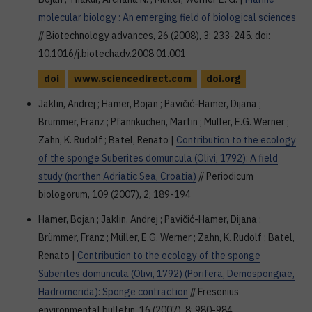
molecular biology : An emerging field of biological sciences
// Biotechnology advances, 26 (2008), 3; 233-245. doi:
10.1016/j.biotechadv.2008.01.001
doi
www.sciencedirect.com
doi.org
Jaklin, Andrej ; Hamer, Bojan ; Pavičić-Hamer, Dijana ;
Brümmer, Franz ; Pfannkuchen, Martin ; Müller, E.G. Werner ;
Zahn, K. Rudolf ; Batel, Renato |
Contribution to the ecology
of the sponge Suberites domuncula (Olivi, 1792): A field
study (northen Adriatic Sea, Croatia)
// Periodicum
biologorum, 109 (2007), 2; 189-194
Hamer, Bojan ; Jaklin, Andrej ; Pavičić-Hamer, Dijana ;
Brümmer, Franz ; Müller, E.G. Werner ; Zahn, K. Rudolf ; Batel,
Renato |
Contribution to the ecology of the sponge
Suberites domuncula (Olivi, 1792) (Porifera, Demospongiae,
Hadromerida): Sponge contraction
// Fresenius
environmental bulletin, 16 (2007), 8; 980-984