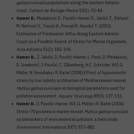
galloprovincialis
populations along the eastern Adriatic
coast.
Cahiers de Biologie Marine
53(1): 35-44.
Hamer B.
, Medaković D., Pavičić-Hamer D., Jakšić Ž., Štifanić
M, Nerlović V., Travizi A., Precali R., Kanduč T. (2010)
Estimation of Freshwater Influx Along Eastern Adriatic
Coast as a Possible Source of Stress for Marine Organisms.
Acta Adriatica
51(2): 181-194.
Hamer B.
, Ž. Jakšić, D. Pavičić-Hamer, L. Perić, D. Medaković,
D. Ivanković, J. Pavičić, C. Zilberberg, H.C. Schröder, W.E.G.
Müller, N. Smodlaka i R. Batel (2008) Effect of hypoosmotic
stress by low salinity acclimation of Mediterranean mussel
Mytilus galloprovincialis
on biological parameters used for
pollution assessment.
Aquatic Toxicology
89(3): 137-151.
Hamer B
., D. Pavičić-Hamer, W.E.G. Müller i R. Batel (2004)
Stress-70 proteins in marine mussel
Mytilus galloprovincialis
as biomarkers of environmental pollution: a field study.
Environment International
30(7): 873-882.