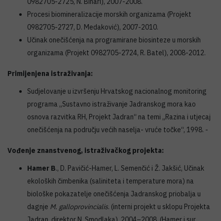
0982705-2725, N. Bihari), 2007-2008.
Procesi biomineralizacije morskih organizama (Projekt
0982705-2727, D. Medaković), 2007-2010.
Učinak onečišćenja na programirane biosinteze u morskih
organizama (Projekt 0982705-2724, R. Batel), 2008-2012.
Primijenjena istraživanja:
Sudjelovanje u izvršenju Hrvatskog nacionalnog monitoring
programa „Sustavno istraživanje Jadranskog mora kao
osnova razvitka RH, Projekt Jadran“ na temi „Razina i utjecaj
onečišćenja na području većih naselja- vruće točke“, 1998. -
Vođenje znanstvenog, istraživačkog projekta:
Hamer B
., D. Pavičić-Hamer, L. Semenčić i Ž. Jakšić, Učinak
ekoloških čimbenika (saliniteta i temperature mora) na
biološke pokazatelje onečišćenja Jadranskog priobalja u
dagnje
M. galloprovincialis
. (interni projekt u sklopu Projekta
Jadran, direktor N. Smodlaka), 2004–2008. (Hamer i sur.