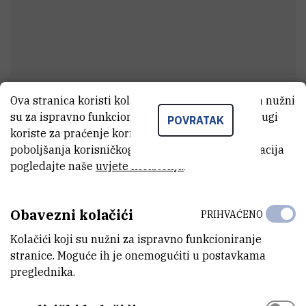
Ova stranica koristi kolačiće. Neki od tih kolačića nužni
Borna
Kezele
su za ispravno funkcioniranje stranice, dok se drugi
POVRATAK
Viši stručni savjetnik u administraciji
koriste za praćenje korištenja stranice radi
poboljšanja korisničkog iskustva. Za više informacija
pogledajte naše
uvjete korištenja
.
E-MAIL
bkezele@irb.hr
Obavezni kolačići
PRIHVAĆENO
MOBITEL
Kolačići koji su nužni za ispravno funkcioniranje
+385 99 485 7622
stranice. Moguće ih je onemogućiti u postavkama
preglednika.
ORGANIZACIJSKA JEDINICA
Služba za projekte i transfer znanja