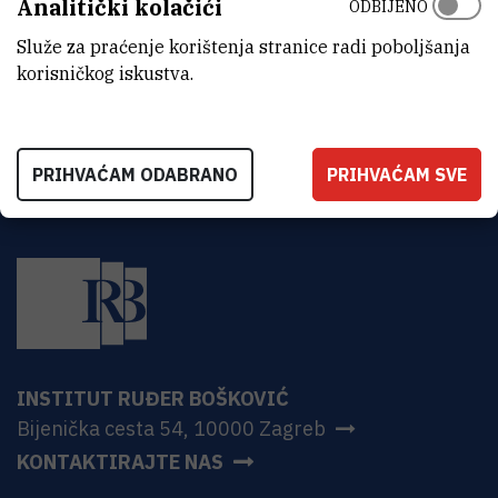
Analitički kolačići
ODBIJENO
ADRESA
Institut Ruđer Bošković
Služe za praćenje korištenja stranice radi poboljšanja
Bijenička 54
korisničkog iskustva.
HR-10000 Zagreb
PRIHVAĆAM ODABRANO
PRIHVAĆAM SVE
INSTITUT RUĐER BOŠKOVIĆ
Bijenička cesta 54, 10000 Zagreb
KONTAKTIRAJTE NAS