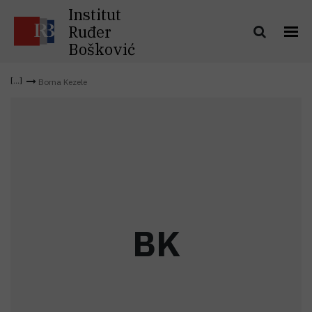
Institut
Ruđer
Bošković
Borna Kezele
B
K