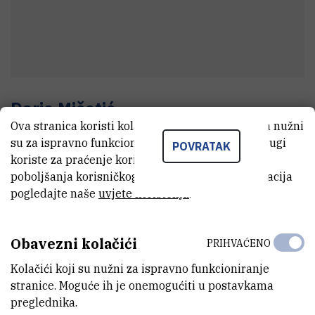
Dario
Mičetić
Ova stranica koristi kolačiće. Neki od tih kolačića nužni
Tehnički suradnik
su za ispravno funkcioniranje stranice, dok se drugi
POVRATAK
koriste za praćenje korištenja stranice radi
poboljšanja korisničkog iskustva. Za više informacija
E-MAIL
pogledajte naše
uvjete korištenja
.
Dario.Micetic@irb.hr
TELEFON
Obavezni kolačići
PRIHVAĆENO
+385 1 468 0224
Kolačići koji su nužni za ispravno funkcioniranje
INTERNI BROJ
stranice. Moguće ih je onemogućiti u postavkama
1225
preglednika.