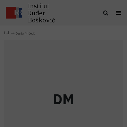
Institut
Ruđer
Bošković
Dario Mičetić
D
M