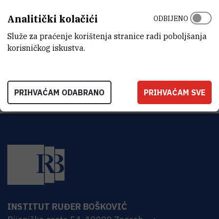
ZAVOD
Analitički kolačići
ODBIJENO
Zavod za eksperimentalnu fiziku
Služe za praćenje korištenja stranice radi poboljšanja
ADRESA
korisničkog iskustva.
Institut Ruđer Bošković
Bijenička 54
HR-10000 Zagreb
PRIHVAĆAM ODABRANO
PRIHVAĆAM SVE
INSTITUT RUĐER BOŠKOVIĆ