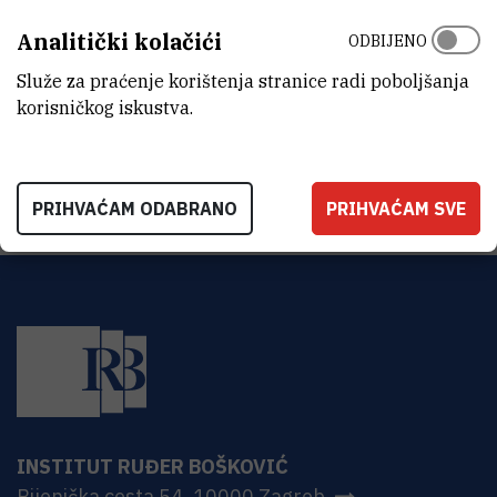
Analitički kolačići
ODBIJENO
Publons
Služe za praćenje korištenja stranice radi poboljšanja
korisničkog iskustva.
Web-site:
http://www.condmat.prof
PRIHVAĆAM ODABRANO
PRIHVAĆAM SVE
INSTITUT RUĐER BOŠKOVIĆ
Bijenička cesta 54, 10000 Zagreb