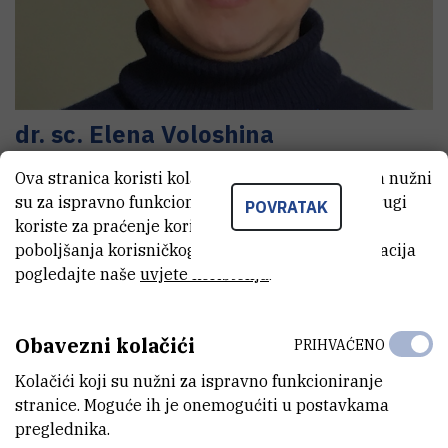
dr. sc.
Elena
Voloshina
Znanstveni savjetnik
Ova stranica koristi kolačiće. Neki od tih kolačića nužni
su za ispravno funkcioniranje stranice, dok se drugi
POVRATAK
koriste za praćenje korištenja stranice radi
poboljšanja korisničkog iskustva. Za više informacija
E-MAIL
pogledajte naše
uvjete korištenja
.
Elena.Voloshina@irb.hr
ADRESA
Institut Ruđer Bošković
Obavezni kolačići
PRIHVAĆENO
Bijenička 54
HR-10000 Zagreb
Kolačići koji su nužni za ispravno funkcioniranje
stranice. Moguće ih je onemogućiti u postavkama
preglednika.
Research Gate