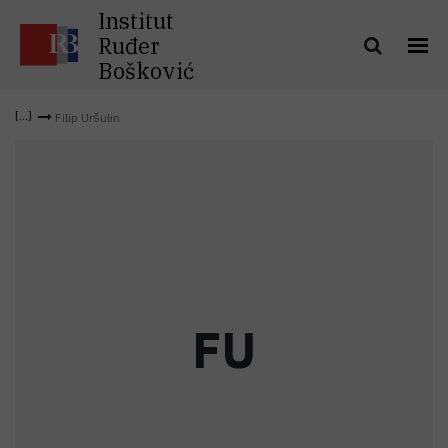
Institut
Ruđer
Bošković
Filip Uršulin
F
U