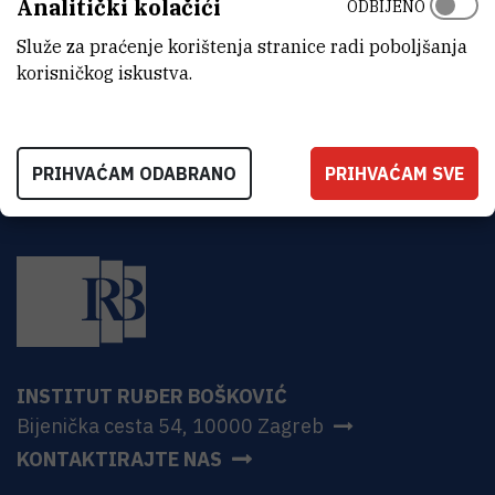
Analitički kolačići
ODBIJENO
ADRESA
Institut Ruđer Bošković
Služe za praćenje korištenja stranice radi poboljšanja
Bijenička 54
korisničkog iskustva.
HR-10000 Zagreb
PRIHVAĆAM ODABRANO
PRIHVAĆAM SVE
INSTITUT RUĐER BOŠKOVIĆ
Bijenička cesta 54, 10000 Zagreb
KONTAKTIRAJTE NAS