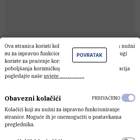
Ova stranica koristi kolačiće. Neki od tih kolačića nužni
Filip
Uršulin
su za ispravno funkcioniranje stranice, dok se drugi
POVRATAK
Koordinator u administraciji
koriste za praćenje korištenja stranice radi
poboljšanja korisničkog iskustva. Za više informacija
pogledajte naše
uvjete korištenja
.
E-MAIL
Filip.Ursulin@irb.hr
Obavezni kolačići
PRIHVAĆENO
MOBITEL
Kolačići koji su nužni za ispravno funkcioniranje
+385 99 484 1589
stranice. Moguće ih je onemogućiti u postavkama
preglednika.
ORGANIZACIJSKA JEDINICA
Samostalni odjel za informatičku podršku