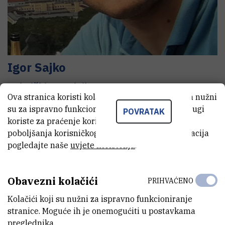
Igor
Sajko
Tehnički suradnik
Ova stranica koristi kolačiće. Neki od tih kolačića nužni
su za ispravno funkcioniranje stranice, dok se drugi
POVRATAK
koriste za praćenje korištenja stranice radi
E-MAIL
poboljšanja korisničkog iskustva. Za više informacija
Igor.Sajko@irb.hr
pogledajte naše
uvjete korištenja
.
TELEFON
+385 1 456 1125
Obavezni kolačići
PRIHVAĆENO
INTERNI BROJ
Kolačići koji su nužni za ispravno funkcioniranje
1325
stranice. Moguće ih je onemogućiti u postavkama
ZAVOD
preglednika.