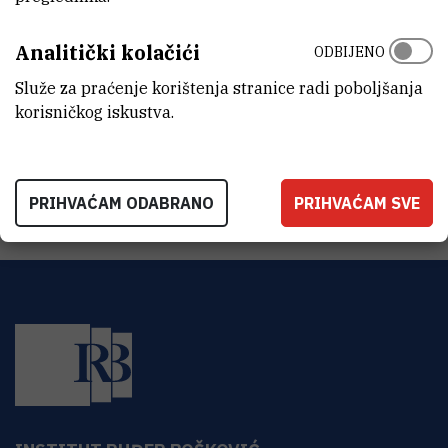
Zavod za kemiju materijala
Analitički kolačići
ODBIJENO
ADRESA
Institut Ruđer Bošković
Služe za praćenje korištenja stranice radi poboljšanja
Bijenička 54
korisničkog iskustva.
HR-10000 Zagreb
PRIHVAĆAM ODABRANO
PRIHVAĆAM SVE