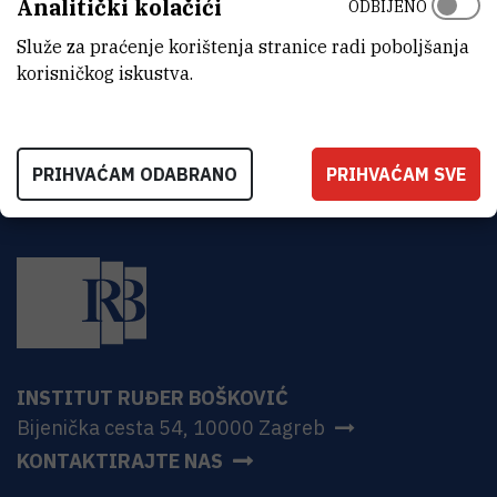
Analitički kolačići
ODBIJENO
ADRESA
Institut Ruđer Bošković
Služe za praćenje korištenja stranice radi poboljšanja
Bijenička 54
korisničkog iskustva.
HR-10000 Zagreb
PRIHVAĆAM ODABRANO
PRIHVAĆAM SVE
INSTITUT RUĐER BOŠKOVIĆ
Bijenička cesta 54, 10000 Zagreb
KONTAKTIRAJTE NAS