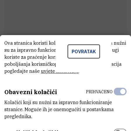
Ova stranica koristi kolačiće. Neki od tih kolačića nužni
Ines
Zorić
su za ispravno funkcioniranje stranice, dok se drugi
POVRATAK
Voditelj odjela
koriste za praćenje korištenja stranice radi
poboljšanja korisničkog iskustva. Za više informacija
pogledajte naše
uvjete korištenja
.
E-MAIL
Ines.Zoric@irb.hr
Obavezni kolačići
PRIHVAĆENO
MOBITEL
Kolačići koji su nužni za ispravno funkcioniranje
+385 99 486 3799
stranice. Moguće ih je onemogućiti u postavkama
preglednika.
ORGANIZACIJSKA JEDINICA
Služba za računovodstvo i financije