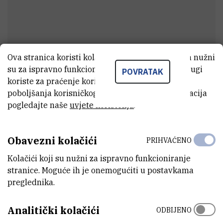
Ova stranica koristi kolačiće. Neki od tih kolačića nužni
su za ispravno funkcioniranje stranice, dok se drugi
POVRATAK
Ivana
Zegnal
koriste za praćenje korištenja stranice radi
poboljšanja korisničkog iskustva. Za više informacija
Vanjski suradnik
pogledajte naše
uvjete korištenja
.
E-MAIL
Obavezni kolačići
PRIHVAĆENO
ivzengal@irb.hr
Kolačići koji su nužni za ispravno funkcioniranje
ZAVOD
stranice. Moguće ih je onemogućiti u postavkama
Zavod za istraživanje mora i okoliša
preglednika.
ADRESA
Analitički kolačići
ODBIJENO
Institut Ruđer Bošković
Bijenička 54