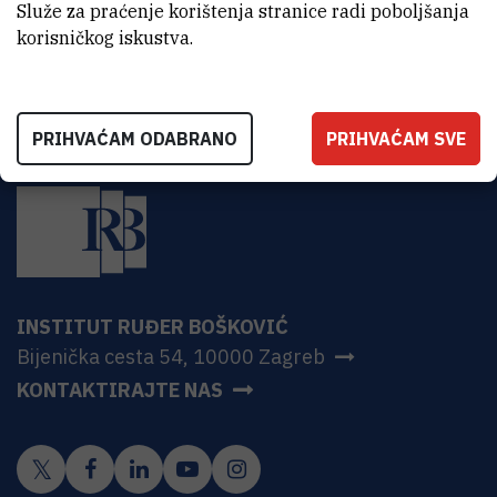
HR-10000 Zagreb
Služe za praćenje korištenja stranice radi poboljšanja
korisničkog iskustva.
PRIHVAĆAM ODABRANO
PRIHVAĆAM SVE
INSTITUT RUĐER BOŠKOVIĆ
Bijenička cesta 54, 10000 Zagreb
KONTAKTIRAJTE NAS