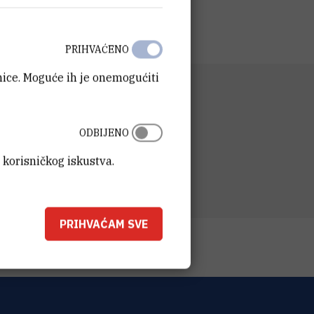
PRIHVAĆENO
anice. Moguće ih je onemogućiti
NIZACIJSKA JEDINICA
ka služba
ODBIJENO
SA
t Ruđer Bošković
 korisničkog iskustva.
ka 54
00 Zagreb
PRIHVAĆAM SVE