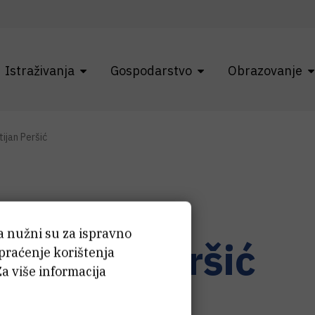
Istraživanja
Gospodarstvo
Obrazovanje
tijan Peršić
ća nužni su za ispravno
ristijan
Peršić
 praćenje korištenja
Za više informacija
oinstalater