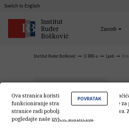
Switch to English
Institut
Ruđer
Zavodi
Bošković
Institut Ruđer Bošković
O IRB-u
Ljudi
Kris
Ova stranica koristi kolačiće. Neki od tih kolači
POVRATAK
K
funkcioniranje stranice, dok se drugi koriste za
K
P
stranice radi poboljšanja korisničkog iskustva. 
pogledajte naše
uvjete korištenja
.
Vod