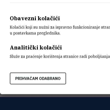
Obavezni kolačići
Kolačići koji su nužni za ispravno funkcioniranje str
E-MAIL
ORGA
u postavkama preglednika.
Kristijan.Persic@irb.hr
Tehnič
Analitički kolačići
INTERNI BROJ
ADRE
1404
Institu
Služe za praćenje korištenja stranice radi poboljšanja
Bijenič
HR-100
PRIHVAĆAM ODABRANO