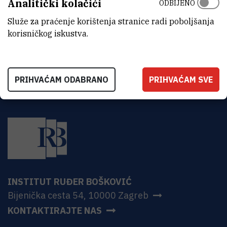
Analitički kolačići
ODBIJENO
ADRESA
Institut Ruđer Bošković
Služe za praćenje korištenja stranice radi poboljšanja
Bijenička 54
korisničkog iskustva.
HR-10000 Zagreb
PRIHVAĆAM ODABRANO
PRIHVAĆAM SVE
INSTITUT RUĐER BOŠKOVIĆ
Bijenička cesta 54, 10000 Zagreb
KONTAKTIRAJTE NAS