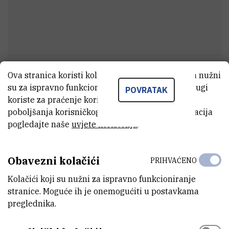
Ova stranica koristi kolačiće. Neki od tih kolačića nužni
dr. sc.
Lucija Nora
Farkaš
su za ispravno funkcioniranje stranice, dok se drugi
POVRATAK
Viši asistent
koriste za praćenje korištenja stranice radi
poboljšanja korisničkog iskustva. Za više informacija
pogledajte naše
uvjete korištenja
.
E-MAIL
lufarkas@irb.hr
Obavezni kolačići
PRIHVAĆENO
ZAVOD
Kolačići koji su nužni za ispravno funkcioniranje
Zavod za teorijsku fiziku
stranice. Moguće ih je onemogućiti u postavkama
preglednika.
LABORATORIJ
Grupa za kompleksne sustave