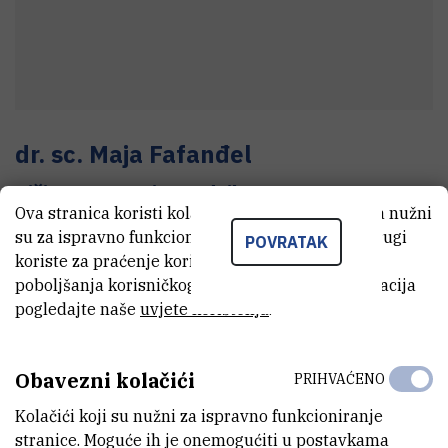
dr. sc.
Maja
Fafanđel
Viši znanstveni suradnik
Ova stranica koristi kolačiće. Neki od tih kolačića nužni
su za ispravno funkcioniranje stranice, dok se drugi
POVRATAK
koriste za praćenje korištenja stranice radi
E-MAIL
poboljšanja korisničkog iskustva. Za više informacija
maja@cim.irb.hr
pogledajte naše
uvjete korištenja
.
TELEFON
+385 52 804 718
Obavezni kolačići
PRIHVAĆENO
INTERNI BROJ
Kolačići koji su nužni za ispravno funkcioniranje
718
stranice. Moguće ih je onemogućiti u postavkama