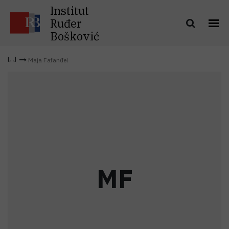
Institut
Ruđer
Bošković
Maja Fafanđel
M
F