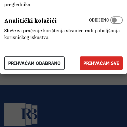
ZAVOD
preglednika.
Centar za istraživanje mora
Analitički kolačići
ODBIJENO
LABORATORIJ
Laboratorij za eutrofikaciju, ekotoksikologiju i bioremedijaciju
Služe za praćenje korištenja stranice radi poboljšanja
korisničkog iskustva.
ADRESA
Institut Ruđer Bošković
Centar za istraživanje mora
G. Paliaga 5
52210 Rovinj
PRIHVAĆAM ODABRANO
PRIHVAĆAM SVE