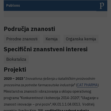
Publons
Područja znanosti
Prirodne znanosti
Kemija
Organska kemija
Specifični znanstveni interesi
Biokataliza
Projekti
2020 – 2023
"
Inovativna rješenja u katalitičkim proizvodnim
procesima za potrebe farmaceutske industrije
" (
CAT PHARMA
)
Ministarstva znanosti i obrazovanja u sklopu operativnog
programa "Konkurentnost i kohenzija 2014-2020", "Ulaganje u
znanost i inovacije – prvi poziv", KK.01.1.1.04.0013, Voditelj
projekta: Srećko Kirin, IRB,
voditeljica radnog paketa
.