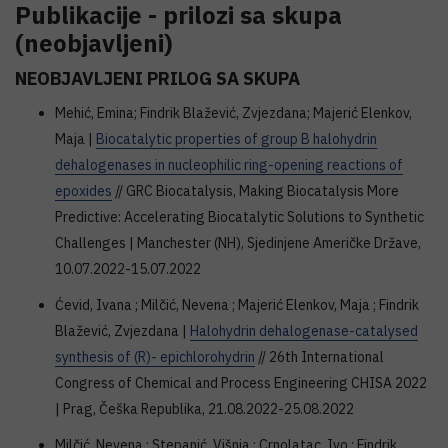
Publikacije - prilozi sa skupa
(neobjavljeni)
NEOBJAVLJENI PRILOG SA SKUPA
Mehić, Emina; Findrik Blažević, Zvjezdana; Majerić Elenkov,
Maja |
Biocatalytic properties of group B halohydrin
dehalogenases in nucleophilic ring-opening reactions of
epoxides
// GRC Biocatalysis, Making Biocatalysis More
Predictive: Accelerating Biocatalytic Solutions to Synthetic
Challenges | Manchester (NH), Sjedinjene Američke Države,
10.07.2022-15.07.2022
Ćevid, Ivana ; Milčić, Nevena ; Majerić Elenkov, Maja ; Findrik
Blažević, Zvjezdana |
Halohydrin dehalogenase-catalysed
synthesis of (R)- epichlorohydrin
// 26th International
Congress of Chemical and Process Engineering CHISA 2022
| Prag, Češka Republika, 21.08.2022-25.08.2022
Milčić, Nevena ; Stepanić, Višnja ; Crnolatac, Ivo ; Findrik