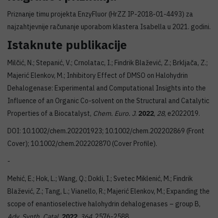
Priznanje timu projekta EnzyFluor (HrZZ IP-2018-01-4493) za
najzahtjevnije računanje uporabom klastera Isabella u 2021. godini.
Istaknute publikacije
Milčić, N.; Stepanić, V.; Crnolatac, I.; Findrik Blažević, Z.; Brkljača, Z.;
Majerić Elenkov, M.; Inhibitory Effect of DMSO on Halohydrin
Dehalogenase: Experimental and Computational Insights into the
Influence of an Organic Co-solvent on the Structural and Catalytic
Properties of a Biocatalyst,
Chem. Euro. J
.
2022
,
28
, e2022019.
DOI: 10.1002/chem.202201923; 10.1002/chem.202202869 (Front
Cover); 10.1002/chem.202202870 (Cover Profile).
-
Mehić, E.; Hok, L.; Wang, Q.; Dokli, I.; Svetec Miklenić, M.; Findrik
Blažević, Z.; Tang, L.; Vianello, R.; Majerić Elenkov, M.; Expanding the
scope of enantioselective halohydrin dehalogenases – group B,
Adv. Synth. Catal.
2022
,
364
, 2576-2588.