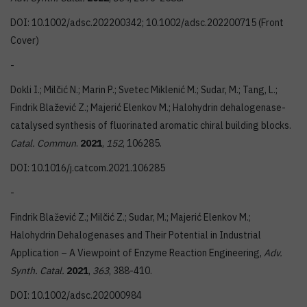
DOI: 10.1002/adsc.202200342; 10.1002/adsc.202200715 (Front
Cover)
-
Dokli I.; Milčić N.; Marin P.; Svetec Miklenić M.; Sudar, M.; Tang, L.;
Findrik Blažević Z.; Majerić Elenkov M.; Halohydrin dehalogenase-
catalysed synthesis of fluorinated aromatic chiral building blocks.
Catal. Commun
.
2021
,
152
, 106285.
DOI: 10.1016/j.catcom.2021.106285
-
Findrik Blažević Z.; Milčić Z.; Sudar, M.; Majerić Elenkov M.;
Halohydrin Dehalogenases and Their Potential in Industrial
Application – A Viewpoint of Enzyme Reaction Engineering,
Adv.
Synth. Catal.
2021
,
363
, 388-410.
DOI: 10.1002/adsc.202000984