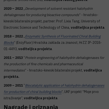
2020 – 2022
„
Development of solvent resistant halohydrin
dehalogenase for producing bioactive compounds
“ - hrvatsko-
kineski bilateralni projekt, partner: Prof. Lixia Tang, University of
Electronic Science and Technology of China,
voditeljica
projekta
.
2018 – 2022
„
Enzymatic Synthesis of Fluorinated Chiral Building
Blocks
“ (EnzyFluor) Hrvatska zaklada za znanost, HrZZ IP-2018-
01-4493,
voditeljica projekta
.
2011 – 2013
“
Protein engineering of halohydrin dehalogenases for
the production of fine chemicals and pharmaceutical
intermediates
” - hrvatsko-kineski bilateralni projekt,
voditeljica
projekta
.
2009 – 2011
”
Biocatalytic application of halohydrin dehalogenases
for production of chiral building blocks
”, UKF projekt “Moje prvo
istraživanje”,
voditeljica
projekta
.
Nagrade i priznanja