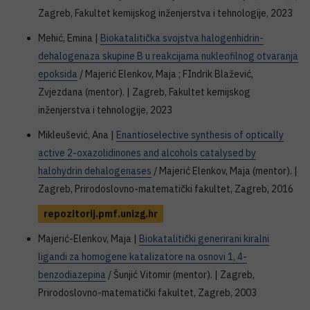
Zagreb, Fakultet kemijskog inženjerstva i tehnologije, 2023
Mehić, Emina |
Biokatalitička svojstva halogenhidrin-
dehalogenaza skupine B u reakcijama nukleofilnog otvaranja
epoksida
/ Majerić Elenkov, Maja ; FIndrik Blažević,
Zvjezdana (mentor). | Zagreb, Fakultet kemijskog
inženjerstva i tehnologije, 2023
Mikleušević, Ana |
Enantioselective synthesis of optically
active 2-oxazolidinones and alcohols catalysed by
halohydrin dehalogenases
/ Majerić Elenkov, Maja (mentor). |
Zagreb, Prirodoslovno-matematički fakultet, Zagreb, 2016
repozitorij.pmf.unizg.hr
Majerić-Elenkov, Maja |
Biokatalitički generirani kiralni
ligandi za homogene katalizatore na osnovi 1, 4-
benzodiazepina
/ Šunjić Vitomir (mentor). | Zagreb,
Prirodoslovno-matematički fakultet, Zagreb, 2003