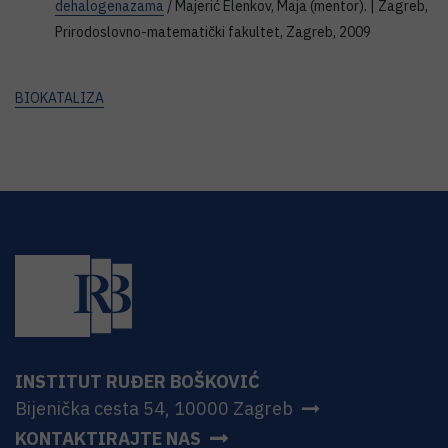
dehalogenazama
/ Majerić Elenkov, Maja (mentor). | Zagreb,
Prirodoslovno-matematički fakultet, Zagreb, 2009
BIOKATALIZA
INSTITUT RUĐER BOŠKOVIĆ
Bijenička cesta 54, 10000 Zagreb
KONTAKTIRAJTE NAS