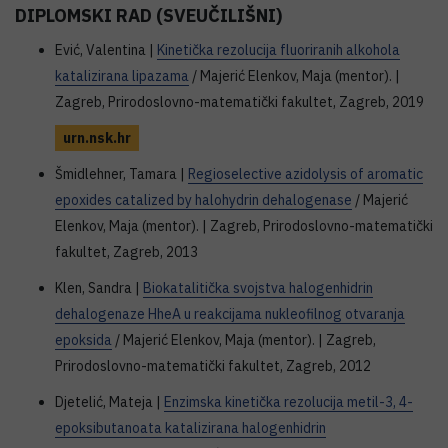
DIPLOMSKI RAD (SVEUČILIŠNI)
Ević, Valentina |
Kinetička rezolucija fluoriranih alkohola
katalizirana lipazama
/ Majerić Elenkov, Maja (mentor). |
Zagreb, Prirodoslovno-matematički fakultet, Zagreb, 2019
urn.nsk.hr
Šmidlehner, Tamara |
Regioselective azidolysis of aromatic
epoxides catalized by halohydrin dehalogenase
/ Majerić
Elenkov, Maja (mentor). | Zagreb, Prirodoslovno-matematički
fakultet, Zagreb, 2013
Klen, Sandra |
Biokatalitička svojstva halogenhidrin
dehalogenaze HheA u reakcijama nukleofilnog otvaranja
epoksida
/ Majerić Elenkov, Maja (mentor). | Zagreb,
Prirodoslovno-matematički fakultet, Zagreb, 2012
Djetelić, Mateja |
Enzimska kinetička rezolucija metil-3, 4-
epoksibutanoata katalizirana halogenhidrin