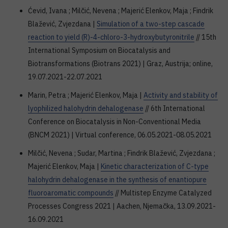
Ćevid, Ivana ; Milčić, Nevena ; Majerić Elenkov, Maja ; Findrik
Blažević, Zvjezdana |
Simulation of a two-step cascade
reaction to yield (R)-4-chloro-3-hydroxybutyronitrile
// 15th
International Symposium on Biocatalysis and
Biotransformations (Biotrans 2021) | Graz, Austrija; online,
19.07.2021-22.07.2021
Marin, Petra ; Majerić Elenkov, Maja |
Activity and stability of
lyophilized halohydrin dehalogenase
// 6th International
Conference on Biocatalysis in Non-Conventional Media
(BNCM 2021) | Virtual conference, 06.05.2021-08.05.2021
Milčić, Nevena ; Sudar, Martina ; Findrik Blažević, Zvjezdana ;
Majerić Elenkov, Maja |
Kinetic characterization of C-type
halohydrin dehalogenase in the synthesis of enantiopure
fluoroaromatic compounds
// Multistep Enzyme Catalyzed
Processes Congress 2021 | Aachen, Njemačka, 13.09.2021-
16.09.2021