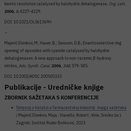
kinetic resolution catalyzed by halohydrin dehalogenase,
Org. Lett.
2006
,
8
, 4227-4229.
DOI: 10.1021/OL061369H
-
Majerić Elenkov, M.; Hauer, B.; Janssen, D.B.; Enantioselective ring
opening of epoxides with cyanide catalysed by halohydrin
dehalogenases: A new approach to non-racemic β-hydroxy
nitriles,
Adv. Synth. Catal.
2006
,
348
, 579-585.
DOI: 10.1002/ADSC.200505333
Publikacije - Uredničke knjige
ZBORNIK SAŽETAKA S KONFERENCIJE
Simpozij o katalizi u farmaceutskoj industriji : knjiga sažetaka
/ Majerić Elenkov, Maja ; Vianello, Robert ; Kirin, Srećko (ur.).
Zagreb: Institut Ruđer Bošković, 2023