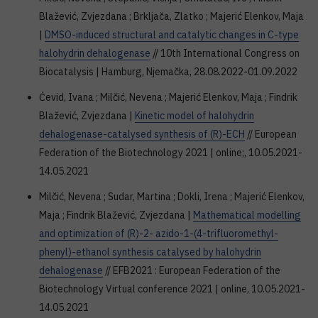
Blažević, Zvjezdana ; Brkljača, Zlatko ; Majerić Elenkov, Maja
|
DMSO-induced structural and catalytic changes in C-type
halohydrin dehalogenase
// 10th International Congress on
Biocatalysis | Hamburg, Njemačka, 28.08.2022-01.09.2022
Ćevid, Ivana ; Milčić, Nevena ; Majerić Elenkov, Maja ; Findrik
Blažević, Zvjezdana |
Kinetic model of halohydrin
dehalogenase-catalysed synthesis of (R)-ECH
// European
Federation of the Biotechnology 2021 | online;, 10.05.2021-
14.05.2021
Milčić, Nevena ; Sudar, Martina ; Dokli, Irena ; Majerić Elenkov,
Maja ; Findrik Blažević, Zvjezdana |
Mathematical modelling
and optimization of (R)-2- azido-1-(4-trifluoromethyl-
phenyl)-ethanol synthesis catalysed by halohydrin
dehalogenase
// EFB2021 : European Federation of the
Biotechnology Virtual conference 2021 | online, 10.05.2021-
14.05.2021