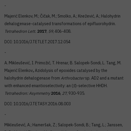
-
Majerić Elenkov, M.; Čičak, M.; Smolko, A.; Knežević, A.; Halohydrin
dehalogenase-catalysed transformations of epifluorohydrin.
Tetrahedron Lett.
2017
,
59
, 406-408.
DOI: 10.1016/J.TETLET.2017.12.054
-
A. Mikleušević, I. Primožić, T. Hrenar, B. Salopek-Sondi, L. Tang, M.
Majerić Elenkov
,
Azidolysis of epoxides catalysed by the
halohydrin dehalogenase from
Arthrobacter
sp. AD2 and a mutant
with enhanced enantioselectivity: an (
S
)-selective HHDH.
Tetrahedron: Asymmetry
2016
,
27
, 930-935.
DOI: 10.1016/J.TETASY.2016.08.003
-
Mikleušević, A.; Hameršak, Z.; Salopek-Sondi, B.; Tang, L.; Janssen,