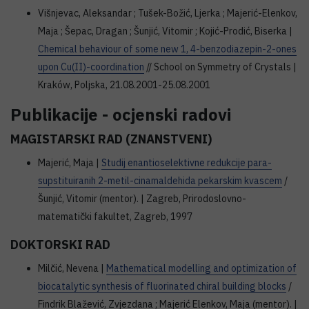
Višnjevac, Aleksandar ; Tušek-Božić, Ljerka ; Majerić-Elenkov,
Maja ; Šepac, Dragan ; Šunjić, Vitomir ; Kojić-Prodić, Biserka |
Chemical behaviour of some new 1, 4-benzodiazepin-2-ones
upon Cu(II)-coordination
// School on Symmetry of Crystals |
Kraków, Poljska, 21.08.2001-25.08.2001
Publikacije - ocjenski radovi
MAGISTARSKI RAD (ZNANSTVENI)
Majerić, Maja |
Studij enantioselektivne redukcije para-
supstituiranih 2-metil-cinamaldehida pekarskim kvascem
/
Šunjić, Vitomir (mentor). | Zagreb, Prirodoslovno-
matematički fakultet, Zagreb, 1997
DOKTORSKI RAD
Milčić, Nevena |
Mathematical modelling and optimization of
biocatalytic synthesis of fluorinated chiral building blocks
/
Findrik Blažević, Zvjezdana ; Majerić Elenkov, Maja (mentor). |