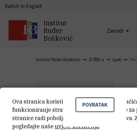
Switch to English
Institut
Ruđer
Zavodi
Bošković
Institut Ruđer Bošković
O IRB-u
Ljudi
Mar
Ova stranica koristi kolačiće. Neki od tih kolači
POVRATAK
M
funkcioniranje stranice, dok se drugi koriste za
M
B
stranice radi poboljšanja korisničkog iskustva. 
pogledajte naše
uvjete korištenja
.
Čis