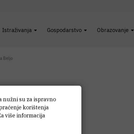
Istraživanja
Gospodarstvo
Obrazovanje
a Beljo
ća nužni su za ispravno
ara
Beljo
 praćenje korištenja
Za više informacija
tač