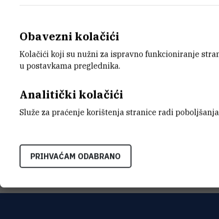
Obavezni kolačići
Kolačići koji su nužni za ispravno funkcioniranje str
E-MAIL
ORGA
u postavkama preglednika.
Mara.Beljo@irb.hr
Tehnič
Analitički kolačići
ADRE
Institu
Služe za praćenje korištenja stranice radi poboljšanja
Bijenič
HR-100
PRIHVAĆAM ODABRANO