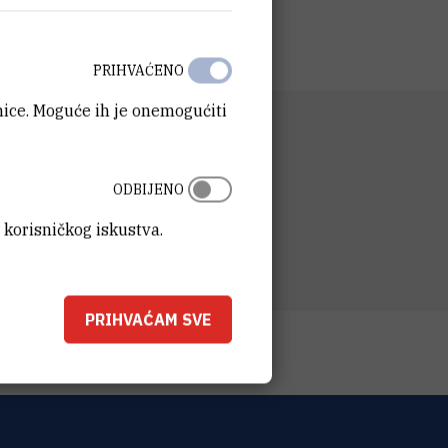
PRIHVAĆENO
anice. Moguće ih je onemogućiti
NIZACIJSKA JEDINICA
ka služba
ODBIJENO
SA
t Ruđer Bošković
 korisničkog iskustva.
ka 54
00 Zagreb
PRIHVAĆAM SVE