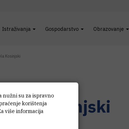
Istraživanja
Gospodarstvo
Obrazovanje
la Kosinjski
ća nužni su za ispravno
irela
Kosinjski
 praćenje korištenja
Za više informacija
i tehničar