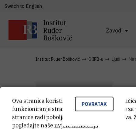
Switch to English
Institut
Ruđer
Zavodi
Bošković
Institut Ruđer Bošković
O IRB-u
Ljudi
Mire
Ova stranica koristi kolačiće. Neki od tih kolači
POVRATAK
M
funkcioniranje stranice, dok se drugi koriste za
M
K
stranice radi poboljšanja korisničkog iskustva. 
pogledajte naše
uvjete korištenja
.
Viš