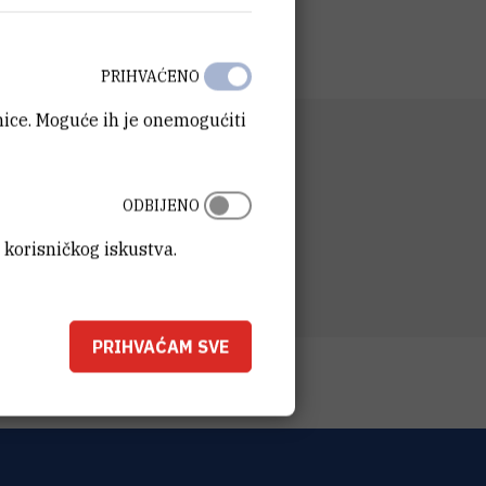
PRIHVAĆENO
anice. Moguće ih je onemogućiti
D
a molekularnu biologiju
ODBIJENO
SA
t Ruđer Bošković
 korisničkog iskustva.
ka 54
00 Zagreb
PRIHVAĆAM SVE