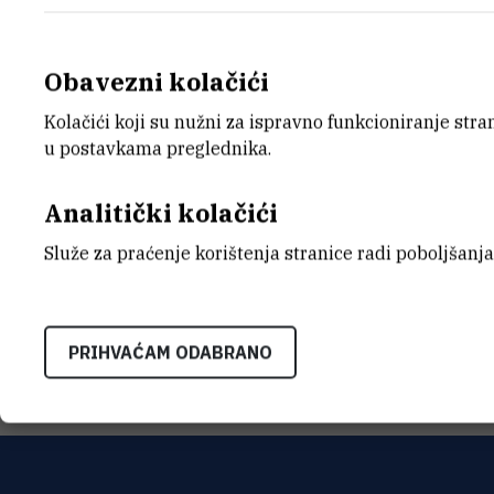
Obavezni kolačići
Kolačići koji su nužni za ispravno funkcioniranje str
E-MAIL
ZAVO
u postavkama preglednika.
Mirela.Kosinjski@irb.hr
Zavod z
Analitički kolačići
INTERNI BROJ
ADRE
1472
Institu
Služe za praćenje korištenja stranice radi poboljšanja
Bijenič
HR-100
PRIHVAĆAM ODABRANO