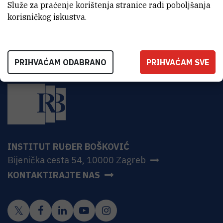
HR-10000 Zagreb
Služe za praćenje korištenja stranice radi poboljšanja
korisničkog iskustva.
PRIHVAĆAM ODABRANO
PRIHVAĆAM SVE
INSTITUT RUĐER BOŠKOVIĆ
Bijenička cesta 54, 10000 Zagreb
KONTAKTIRAJTE NAS