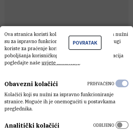
Ova stranica koristi kolačiće. Neki od tih kolačića nužni
su za ispravno funkcioniranje stranice, dok se drugi
POVRATAK
Mladen
Pavičić
koriste za praćenje korištenja stranice radi
poboljšanja korisničkog iskustva. Za više informacija
Vanjski suradnik
pogledajte naše
uvjete korištenja
.
E-MAIL
Obavezni kolačići
PRIHVAĆENO
Mladen.Pavicic@irb.hr
Kolačići koji su nužni za ispravno funkcioniranje
ZAVOD
stranice. Moguće ih je onemogućiti u postavkama
Zavod za eksperimentalnu fiziku
preglednika.
ADRESA
Analitički kolačići
ODBIJENO
Institut Ruđer Bošković
Bijenička 54