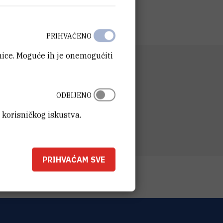
PRIHVAĆENO
anice. Moguće ih je onemogućiti
D
 za NMR
SA
ODBIJENO
t Ruđer Bošković
 korisničkog iskustva.
ka cesta 54
Zagreb
ka
PRIHVAĆAM SVE