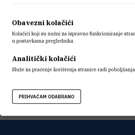
Obavezni kolačići
Kolačići koji su nužni za ispravno funkcioniranje str
E-MAIL
ZAVO
u postavkama preglednika.
Nikola.Stambuk@irb.hr
Centar
Analitički kolačići
ADRE
Institu
Služe za praćenje korištenja stranice radi poboljšanja
Bijenič
10000 
Hrvats
PRIHVAĆAM ODABRANO