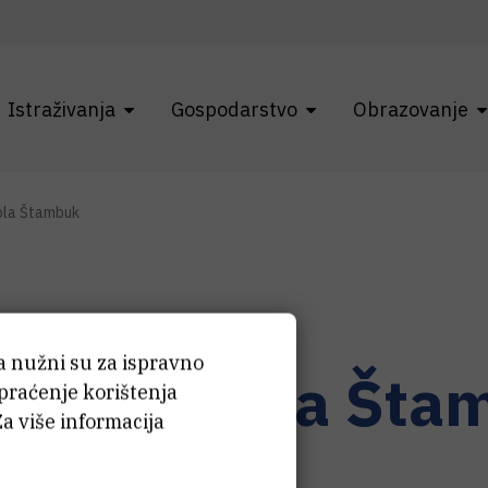
Istraživanja
Gospodarstvo
Obrazovanje
ola Štambuk
ća nužni su za ispravno
r. sc.
Nikola
Šta
 praćenje korištenja
Za više informacija
jski suradnik