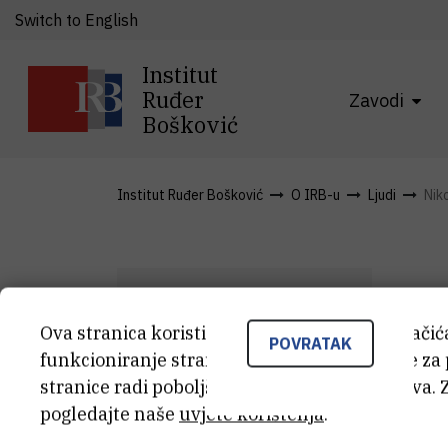
Switch to English
Institut
Ruđer
Zavodi
Bošković
Institut Ruđer Bošković
O IRB-u
Ljudi
Nik
Ova stranica koristi kolačiće. Neki od tih kolači
d
POVRATAK
funkcioniranje stranice, dok se drugi koriste za
N
Š
stranice radi poboljšanja korisničkog iskustva. 
pogledajte naše
uvjete korištenja
.
Van