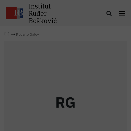
Institut
Ruđer
Bošković
Roberto Galov
R
G