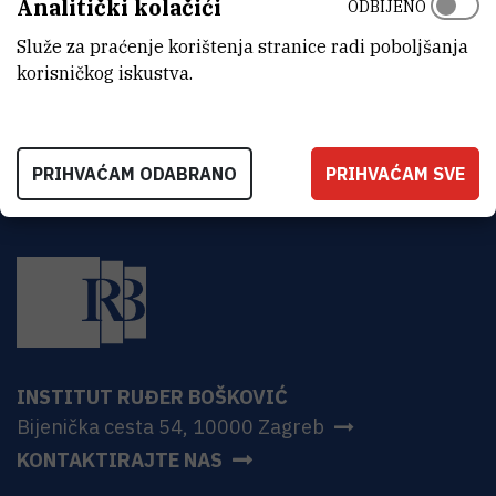
Analitički kolačići
ODBIJENO
ADRESA
Institut Ruđer Bošković
Služe za praćenje korištenja stranice radi poboljšanja
Bijenička 54
korisničkog iskustva.
HR-10000 Zagreb
PRIHVAĆAM ODABRANO
PRIHVAĆAM SVE
INSTITUT RUĐER BOŠKOVIĆ
Bijenička cesta 54, 10000 Zagreb
KONTAKTIRAJTE NAS