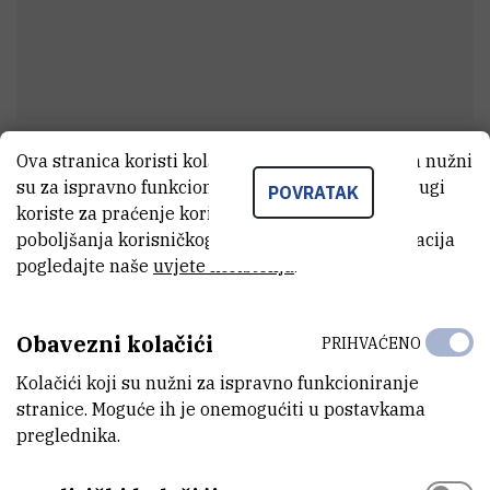
Ova stranica koristi kolačiće. Neki od tih kolačića nužni
Roberto
Galov
su za ispravno funkcioniranje stranice, dok se drugi
POVRATAK
Asistent
koriste za praćenje korištenja stranice radi
poboljšanja korisničkog iskustva. Za više informacija
pogledajte naše
uvjete korištenja
.
E-MAIL
rgalov@irb.hr
Obavezni kolačići
PRIHVAĆENO
ZAVOD
Kolačići koji su nužni za ispravno funkcioniranje
Zavod za molekularnu biologiju
stranice. Moguće ih je onemogućiti u postavkama
preglednika.
LABORATORIJ
Laboratorij za staničnu biologiju i prijenos signala