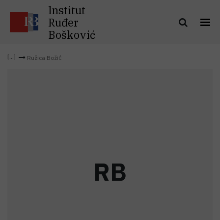
Institut
Ruđer
Bošković
Ružica Božić
R
B