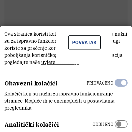
Ova stranica koristi kolačiće. Neki od tih kolačića nužni
su za ispravno funkcioniranje stranice, dok se drugi
POVRATAK
Ružica
Božić
koriste za praćenje korištenja stranice radi
poboljšanja korisničkog iskustva. Za više informacija
Tehnički suradnik
pogledajte naše
uvjete korištenja
.
E-MAIL
Obavezni kolačići
PRIHVAĆENO
rubozic@irb.hr
Kolačići koji su nužni za ispravno funkcioniranje
ZAVOD
stranice. Moguće ih je onemogućiti u postavkama
Zavod za istraživanje mora i okoliša
preglednika.
ADRESA
Analitički kolačići
ODBIJENO
Institut Ruđer Bošković
Bijenička 54