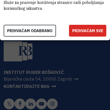
HR-10000 Zagreb
Služe za praćenje korištenja stranice radi poboljšanja
korisničkog iskustva.
PRIHVAĆAM ODABRANO
PRIHVAĆAM SVE
INSTITUT RUĐER BOŠKOVIĆ
Bijenička cesta 54, 10000 Zagreb
KONTAKTIRAJTE NAS