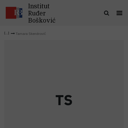
Institut
Ruđer
Bošković
Tamara Skendrović
T
S