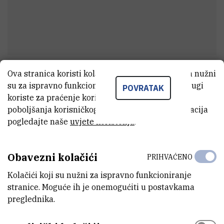
Ova stranica koristi kolačiće. Neki od tih kolačića nužni
Tamara
Skendrović
su za ispravno funkcioniranje stranice, dok se drugi
POVRATAK
Viši stručni savjetnik u administraciji
koriste za praćenje korištenja stranice radi
poboljšanja korisničkog iskustva. Za više informacija
pogledajte naše
uvjete korištenja
.
E-MAIL
taskendro@irb.hr
Obavezni kolačići
PRIHVAĆENO
MOBITEL
Kolačići koji su nužni za ispravno funkcioniranje
+385 99 484 1592
stranice. Moguće ih je onemogućiti u postavkama
preglednika.
ORGANIZACIJSKA JEDINICA
Služba za nabavu