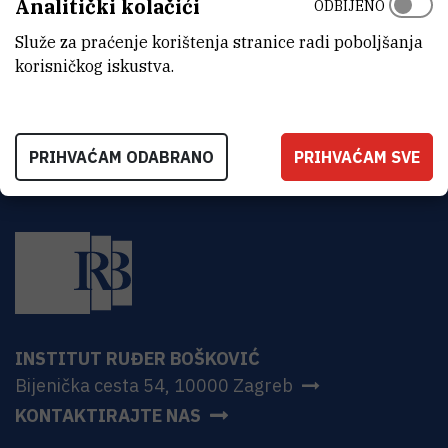
Analitički kolačići
ODBIJENO
ADRESA
Institut Ruđer Bošković
Služe za praćenje korištenja stranice radi poboljšanja
Bijenička 54
korisničkog iskustva.
HR-10000 Zagreb
PRIHVAĆAM ODABRANO
PRIHVAĆAM SVE
INSTITUT RUĐER BOŠKOVIĆ
Bijenička cesta 54, 10000 Zagreb
KONTAKTIRAJTE NAS