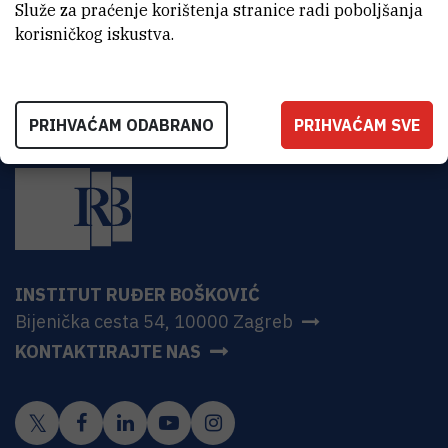
HR-10000 Zagreb
Služe za praćenje korištenja stranice radi poboljšanja
korisničkog iskustva.
PRIHVAĆAM ODABRANO
PRIHVAĆAM SVE
INSTITUT RUĐER BOŠKOVIĆ
Bijenička cesta 54, 10000 Zagreb
KONTAKTIRAJTE NAS