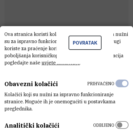
Ova stranica koristi kolačiće. Neki od tih kolačića nužni
su za ispravno funkcioniranje stranice, dok se drugi
POVRATAK
Tibor
Rađa
koriste za praćenje korištenja stranice radi
poboljšanja korisničkog iskustva. Za više informacija
Tehnički suradnik
pogledajte naše
uvjete korištenja
.
E-MAIL
Obavezni kolačići
PRIHVAĆENO
tradja@irb.hr
Kolačići koji su nužni za ispravno funkcioniranje
ZAVOD
stranice. Moguće ih je onemogućiti u postavkama
Zavod za istraživanje mora i okoliša
preglednika.
ADRESA
Analitički kolačići
ODBIJENO
Institut Ruđer Bošković
Bijenička 54