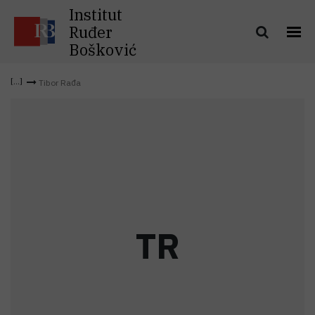
Institut
Ruđer
Bošković
Tibor Rađa
T
R