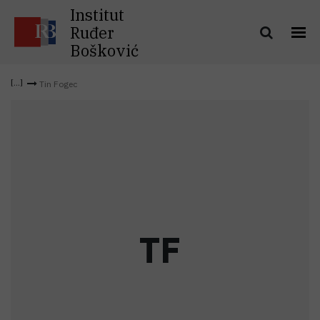
Institut
Ruđer
Bošković
Tin Fogec
T
F