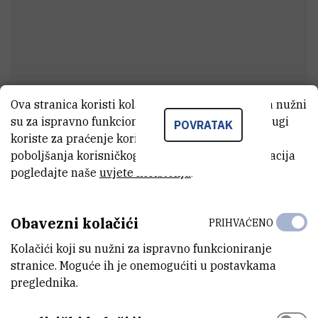
Ova stranica koristi kolačiće. Neki od tih kolačića nužni
Tin
Fogec
su za ispravno funkcioniranje stranice, dok se drugi
POVRATAK
Asistent
koriste za praćenje korištenja stranice radi
poboljšanja korisničkog iskustva. Za više informacija
pogledajte naše
uvjete korištenja
.
E-MAIL
tfogec@irb.hr
Obavezni kolačići
PRIHVAĆENO
ZAVOD
Kolačići koji su nužni za ispravno funkcioniranje
Zavod za fiziku materijala
stranice. Moguće ih je onemogućiti u postavkama
preglednika.
LABORATORIJ
Laboratorij za poluvodiče