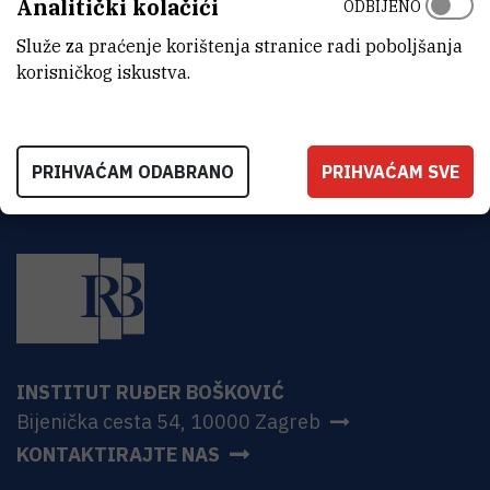
Analitički kolačići
ODBIJENO
ADRESA
Institut Ruđer Bošković
Služe za praćenje korištenja stranice radi poboljšanja
Bijenička 54
korisničkog iskustva.
HR-10000 Zagreb
PRIHVAĆAM ODABRANO
PRIHVAĆAM SVE
INSTITUT RUĐER BOŠKOVIĆ
Bijenička cesta 54, 10000 Zagreb
KONTAKTIRAJTE NAS